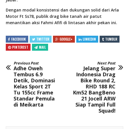
Dengan modal konsistensi dan dukungan solid dari Arla
Motor Ft Ss78, publik drag bike tanah air patut
menantikan aksi Fahmi Afifi di lintasan akhir pekan ini.
FACEBOOK
TWITTER
GOOGLE+
LINKEDIN
TUMBLR
PINTEREST
MAIL
Previous Post
Next Post
Adhe Oweh
Jelang Super
Tembus 6.9
Indonesia Drag
Detik, Dominasi
Bike Round 2,
Kelas Sport 2T
RHD 188 RC
Tu 155cc Frame
Km52 BangBeno
Standar Pemula
21 Jocell ARW
di Meikarta
Siap Tampil Full
Squad!