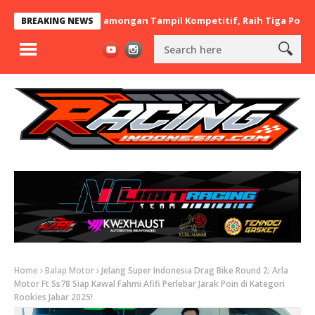
x BaraBere Asal Lamongan Tampil Kompetitif, Raih Tiga Podium di 
BREAKING NEWS
Home
Balap Motor
Jelang Super Indonesia Drag Bike Round 2: Arla
Motor Ft Ss78 Siap Kawal Fahmi Afifi Perlebar Jarak Poin di Kategori
Rookies Jabar 2025!