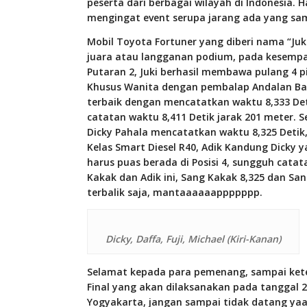
peserta dari berbagai wilayah di Indonesia. 
mengingat event serupa jarang ada yang sam
Mobil Toyota Fortuner yang diberi nama “Juki
juara atau langganan podium, pada kesempat
Putaran 2, Juki berhasil membawa pulang 4 p
Khusus Wanita dengan pembalap Andalan Baru
terbaik dengan mencatatkan waktu 8,333 Det
catatan waktu 8,411 Detik jarak 201 meter. 
Dicky Pahala mencatatkan waktu 8,325 Detik,
Kelas Smart Diesel R40, Adik Kandung Dicky 
harus puas berada di Posisi 4, sungguh cata
Kakak dan Adik ini, Sang Kakak 8,325 dan S
terbalik saja, mantaaaaaappppppp.
Dicky, Daffa, Fuji, Michael (Kiri-Kanan)
Selamat kepada para pemenang, sampai kete
Final yang akan dilaksanakan pada tanggal 2
Yogyakarta, jangan sampai tidak datang yaaa