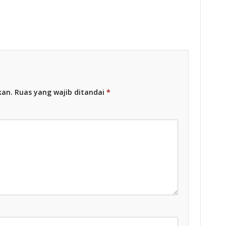
esia
kan.
Ruas yang wajib ditandai
*