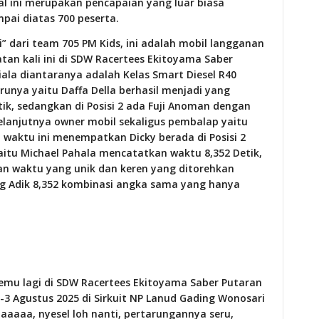
Hal ini merupakan pencapaian yang luar biasa
pai diatas 700 peserta.
” dari team 705 PM Kids, ini adalah mobil langganan
an kali ini di SDW Racertees Ekitoyama Saber
iala diantaranya adalah Kelas Smart Diesel R40
nya yaitu Daffa Della berhasil menjadi yang
ik, sedangkan di Posisi 2 ada Fuji Anoman dengan
Selanjutnya owner mobil sekaligus pembalap yaitu
 waktu ini menempatkan Dicky berada di Posisi 2
yaitu Michael Pahala mencatatkan waktu 8,352 Detik,
tan waktu yang unik dan keren yang ditorehkan
ang Adik 8,352 kombinasi angka sama yang hanya
mu lagi di SDW Racertees Ekitoyama Saber Putaran
-3 Agustus 2025 di Sirkuit NP Lanud Gading Wonosari
aaaa, nyesel loh nanti, pertarungannya seru,