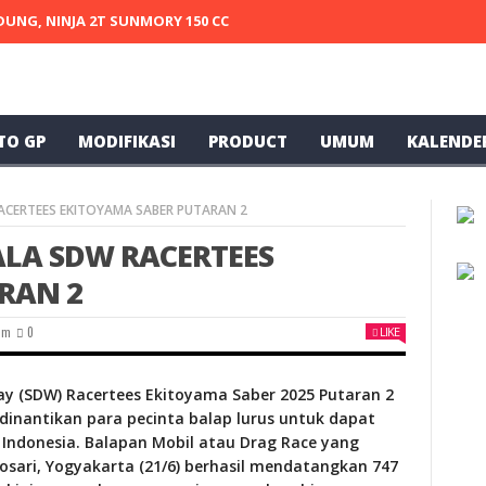
UNG, NINJA 2T SUNMORY 150 CC 69 GARAGE APARTEMENT X SA63 KEM
TO GP
MODIFIKASI
PRODUCT
UMUM
KALENDE
RACERTEES EKITOYAMA SABER PUTARAN 2
ALA SDW RACERTEES
RAN 2
um
0
LIKE
Way (SDW) Racertees Ekitoyama Saber 2025 Putaran 2
 dinantikan para pecinta balap lurus untuk dapat
i Indonesia. Balapan Mobil atau Drag Race yang
osari, Yogyakarta (21/6) berhasil mendatangkan 747