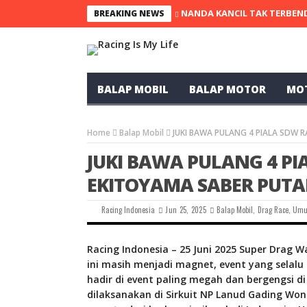
NANDA KANCIL TAK TERBEND
BREAKING NEWS
BALAP MOBIL
BALAP MOTOR
MO
Home
Balap Mobil
JUKI BAWA PULANG 4 PIALA SDW 
JUKI BAWA PULANG 4 PI
EKITOYAMA SABER PUTA
Racing Indonesia
Jun 25, 2025
Balap Mobil
,
Drag Race
,
Um
Racing Indonesia – 25 Juni 2025 Super Drag 
ini masih menjadi magnet, event yang selalu
hadir di event paling megah dan bergengsi d
dilaksanakan di Sirkuit NP Lanud Gading Won