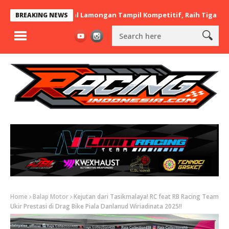
rt x BaraBere Asal Lamongan Tampil Kompetitif, Raih Tiga Podium 
BREAKING NEWS
Home
Balap Motor
Kejutan dari Tasikmalaya! RC feat RB Racing Team
Ukir Prestasi di Drag Bike Piala Danlanud Wiriadinata 2025!!