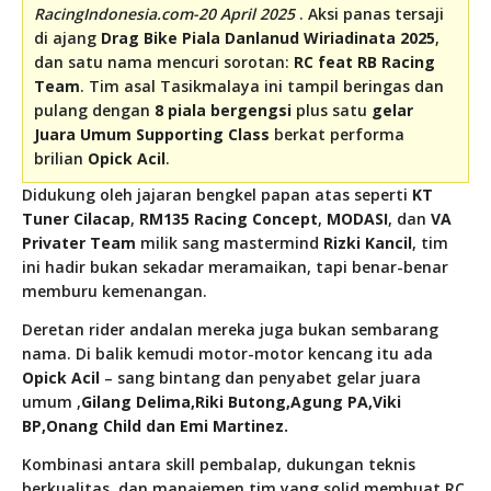
RacingIndonesia.com-20 April 2025
. Aksi panas tersaji
di ajang
Drag Bike Piala Danlanud Wiriadinata 2025
,
dan satu nama mencuri sorotan:
RC feat RB Racing
Team
. Tim asal Tasikmalaya ini tampil beringas dan
pulang dengan
8 piala bergengsi
plus satu
gelar
Juara Umum Supporting Class
berkat performa
brilian
Opick Acil
.
Didukung oleh jajaran bengkel papan atas seperti
KT
Tuner Cilacap
,
RM135 Racing Concept
,
MODASI
, dan
VA
Privater Team
milik sang mastermind
Rizki Kancil
, tim
ini hadir bukan sekadar meramaikan, tapi benar-benar
memburu kemenangan.
Deretan rider andalan mereka juga bukan sembarang
nama. Di balik kemudi motor-motor kencang itu ada
Opick Acil
– sang bintang dan penyabet gelar juara
umum ,
Gilang Delima,
Riki Butong,
Agung PA,
Viki
BP,
Onang Child dan
Emi Martinez.
Kombinasi antara skill pembalap, dukungan teknis
berkualitas, dan manajemen tim yang solid membuat RC