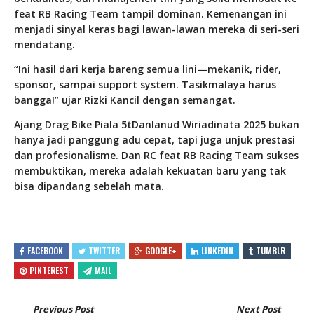
feat RB Racing Team tampil dominan. Kemenangan ini
menjadi sinyal keras bagi lawan-lawan mereka di seri-seri
mendatang.
“Ini hasil dari kerja bareng semua lini—mekanik, rider,
sponsor, sampai support system. Tasikmalaya harus
bangga!” ujar Rizki Kancil dengan semangat.
Ajang Drag Bike Piala 5tDanlanud Wiriadinata 2025 bukan
hanya jadi panggung adu cepat, tapi juga unjuk prestasi
dan profesionalisme. Dan RC feat RB Racing Team sukses
membuktikan, mereka adalah kekuatan baru yang tak
bisa dipandang sebelah mata.
FACEBOOK
TWITTER
GOOGLE+
LINKEDIN
TUMBLR
PINTEREST
MAIL
Previous Post
Next Post