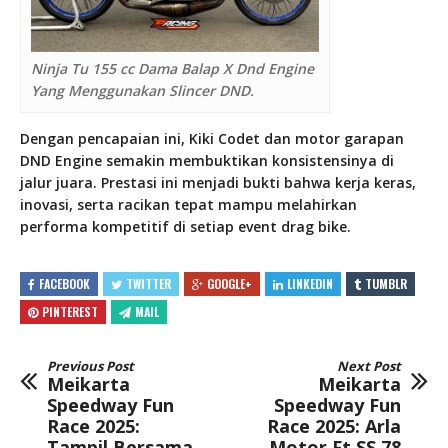
Ninja Tu 155 cc Dama Balap X Dnd Engine
Yang Menggunakan Slincer DND.
Dengan pencapaian ini, Kiki Codet dan motor garapan
DND Engine semakin membuktikan konsistensinya di
jalur juara. Prestasi ini menjadi bukti bahwa kerja keras,
inovasi, serta racikan tepat mampu melahirkan
performa kompetitif di setiap event drag bike.
FACEBOOK
TWITTER
GOOGLE+
LINKEDIN
TUMBLR
PINTEREST
MAIL
Previous Post
Next Post
Meikarta
Meikarta
Speedway Fun
Speedway Fun
Race 2025:
Race 2025: Arla
Tampil Bersama
Motor Ft SS 78