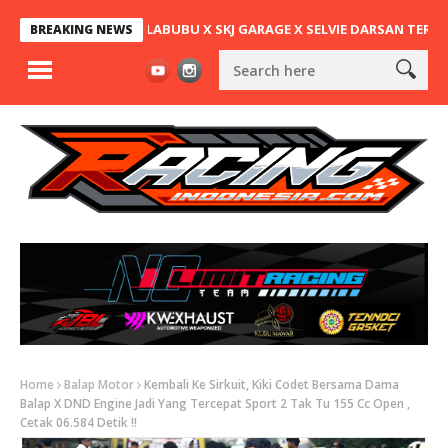
ATA MOTOR X LABUBU X SKJ GARAGE X SELVIE DARSAN TERCEPAT DI 
BREAKING NEWS
Home
Balap Motor
Kembali Ke Sirkuit, Kiki Codet Bersama Dama
Balap X DND Engine Jadi Yang Tercepat Sport 2 Tak Tu 155 Cc Open ,
Cetak 06.584 Detik !!