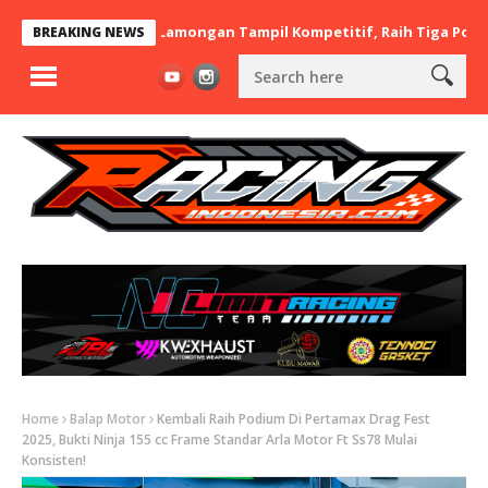
 x BaraBere Asal Lamongan Tampil Kompetitif, Raih Tiga Podium d
BREAKING NEWS
Home
Balap Motor
Kembali Raih Podium Di Pertamax Drag Fest
2025, Bukti Ninja 155 cc Frame Standar Arla Motor Ft Ss78 Mulai
Konsisten!