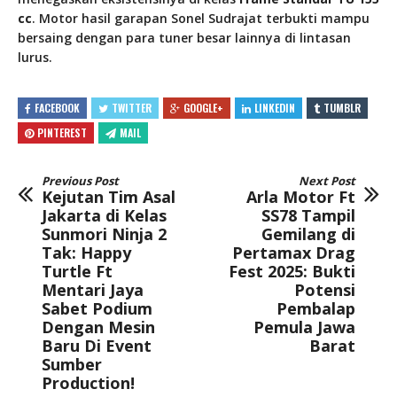
cc
. Motor hasil garapan Sonel Sudrajat terbukti mampu
bersaing dengan para tuner besar lainnya di lintasan
lurus.
FACEBOOK
TWITTER
GOOGLE+
LINKEDIN
TUMBLR
PINTEREST
MAIL
Previous Post
Next Post
Kejutan Tim Asal
Arla Motor Ft
Jakarta di Kelas
SS78 Tampil
Sunmori Ninja 2
Gemilang di
Tak: Happy
Pertamax Drag
Turtle Ft
Fest 2025: Bukti
Mentari Jaya
Potensi
Sabet Podium
Pembalap
Dengan Mesin
Pemula Jawa
Baru Di Event
Barat
Sumber
Production!