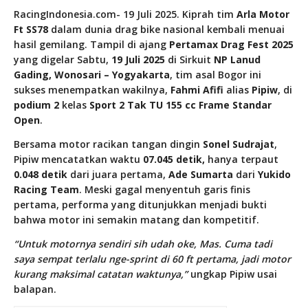
RacingIndonesia.com- 19 Juli 2025. Kiprah tim
Arla Motor
Ft SS78
dalam dunia drag bike nasional kembali menuai
hasil gemilang. Tampil di ajang
Pertamax Drag Fest 2025
yang digelar Sabtu,
19 Juli 2025
di Sirkuit
NP Lanud
Gading, Wonosari – Yogyakarta
, tim asal Bogor ini
sukses menempatkan wakilnya,
Fahmi Afifi
alias
Pipiw
, di
podium 2
kelas
Sport 2 Tak TU 155 cc Frame Standar
Open
.
Bersama motor racikan tangan dingin
Sonel Sudrajat
,
Pipiw mencatatkan waktu
07.045 detik,
hanya terpaut
0.048 detik
dari juara pertama,
Ade Sumarta
dari
Yukido
Racing Team
. Meski gagal menyentuh garis finis
pertama, performa yang ditunjukkan menjadi bukti
bahwa motor ini semakin matang dan kompetitif.
“Untuk motornya sendiri sih udah oke, Mas. Cuma tadi
saya sempat terlalu nge-sprint di 60 ft pertama, jadi motor
kurang maksimal catatan waktunya,”
ungkap Pipiw usai
balapan.