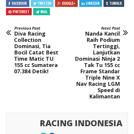
FACEBOOK
TWITTER
GOOGLE+
LINKEDIN
TUMBLR
PINTEREST
MAIL
Previous Post
Next Post
Diva Racing
Nanda Kancil
Collection
Raih Podium
Dominasi, Tia
Tertinggi,
Bocil Catat Best
Lanjutkan
Time Matic TU
Dominasi Ninja 2
155 cc Sumatera
Tak Tu 155 cc
07.384 Detik!
Frame Standar
Triple Nine X
Nav Racing LGM
Speed di
Kalimantan
RACING INDONESIA