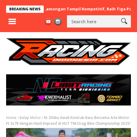
x BaraBere Asal Lamongan Tampil Kompetitif, Raih Tiga Podium di
BREAKING NEWS
Home
Balap Motor
M. Dhiba Awali Kontrak Baru Bersama Arla Motor
Ft Ss78 dengan Hasil Impresif di HUT TNI Drag Bike Championship 2025!