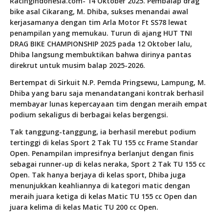
RacingIndonesia.com- 14 Oktober 2025. Pembalap drag
bike asal Cikarang, M. Dhiba, sukses menandai awal
kerjasamanya dengan tim Arla Motor Ft SS78 lewat
penampilan yang memukau. Turun di ajang
HUT TNI
DRAG BIKE CHAMPIONSHIP 2025
pada 12 Oktober lalu,
Dhiba langsung membuktikan bahwa dirinya pantas
direkrut untuk musim balap 2025-2026.
Bertempat di Sirkuit N.P. Pemda Pringsewu, Lampung, M.
Dhiba yang baru saja menandatangani kontrak berhasil
membayar lunas kepercayaan tim dengan meraih empat
podium sekaligus di berbagai kelas bergengsi.
Tak tanggung-tanggung, ia berhasil merebut podium
tertinggi di kelas
Sport 2 Tak TU 155 cc Frame Standar
Open
. Penampilan impresifnya berlanjut dengan finis
sebagai
runner-up
di kelas neraka,
Sport 2 Tak TU 155 cc
Open
. Tak hanya berjaya di kelas sport, Dhiba juga
menunjukkan keahliannya di kategori matic dengan
meraih juara ketiga di kelas
Matic TU 155 cc Open
dan
juara kelima di kelas
Matic TU 200 cc Open
.