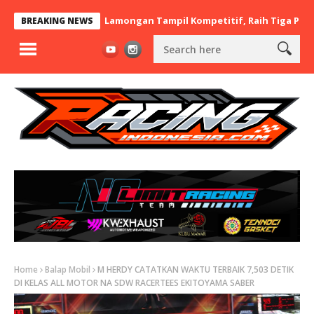
 x BaraBere Asal Lamongan Tampil Kompetitif, Raih Tiga Podium d
BREAKING NEWS
Home
Balap Mobil
M HERDY CATATKAN WAKTU TERBAIK 7,503 DETIK
DI KELAS ALL MOTOR NA SDW RACERTEES EKITOYAMA SABER