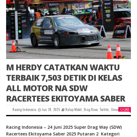
M HERDY CATATKAN WAKTU
TERBAIK 7,503 DETIK DI KELAS
ALL MOTOR NA SDW
RACERTEES EKITOYAMA SABER
Racing Indonesia
Jun 24, 2025
Balap Mobil
,
Drag Race
,
Terhits
,
Umum
LIKE
0
Racing Indonesia – 24 Juni 2025 Super Drag Way (SDW)
Racertees Ekitoyama Saber 2025 Putaran 2 Kategori