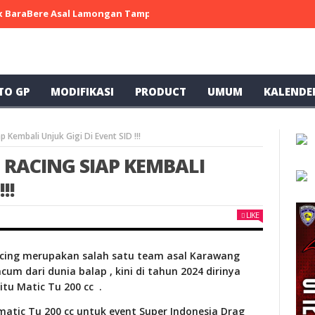
 x BaraBere Asal Lamongan Tampil Kompetitif, Raih Tiga Podium di
TO GP
MODIFIKASI
PRODUCT
UMUM
KALENDE
 Kembali Unjuk Gigi Di Event SID !!!
 RACING SIAP KEMBALI
!!
LIKE
Racing merupakan salah satu team asal Karawang
cum dari dunia balap , kini di tahun 2024 dirinya
tu Matic Tu 200 cc .
atic Tu 200 cc untuk event Super Indonesia Drag