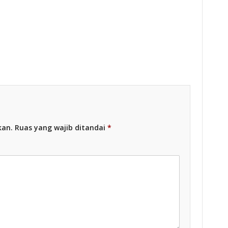
esia
Racing Indonesia
kan.
Ruas yang wajib ditandai
*