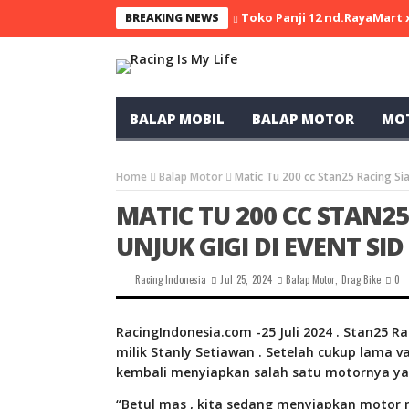
Toko Panji 12 nd.RayaMart
BREAKING NEWS
BALAP MOBIL
BALAP MOTOR
MO
Home
Balap Motor
Matic Tu 200 cc Stan25 Racing Siap
MATIC TU 200 CC STAN25
UNJUK GIGI DI EVENT SID !
Racing Indonesia
Jul 25, 2024
Balap Motor
,
Drag Bike
0
RacingIndonesia.com -25 Juli 2024 . Stan25 
milik Stanly Setiawan . Setelah cukup lama va
kembali menyiapkan salah satu motornya yai
“Betul mas , kita sedang menyiapkan motor m