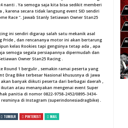
4 nanti . Ya semoga saja kita bisa sedikit memberi
 , karena secara tidak langsung event SID sendiri
ome Race “. Jawab Stanly Setiawan Owner Stan25
ing ini sendiri digarap salah satu mekanik asal
g Pride , dan rencananya motor ini akan bertarung
kipun kelas Rookies tapi gengsinya tetap ada , apa
saja semoga segala persiapannya dipermudah dan
Setiawan Owner Stan25 Racing .
ke Round 1 bergulir , semakin ramai peserta yang
t Drag Bike terbesar Nasional khususnya di Jawa
t akan banyak diikuti peserta dari berbagai daerah ,
au ikutan atau menanyakan mengenai event Super
ihak panitia di nomor 0822-9758-2452/0895-3434-
 resminya di Instagram (superindonesiadragbike) .
TUMBLR
PINTEREST
MAIL