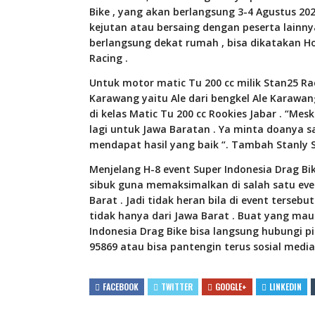
Bike , yang akan berlangsung 3-4 Agustus 202
kejutan atau bersaing dengan peserta lainnya
berlangsung dekat rumah , bisa dikatakan H
Racing .
Untuk motor matic Tu 200 cc milik Stan25 Rac
Karawang yaitu Ale dari bengkel Ale Karawan
di kelas Matic Tu 200 cc Rookies Jabar . “Mes
lagi untuk Jawa Baratan . Ya minta doanya 
mendapat hasil yang baik “. Tambah Stanly 
Menjelang H-8 event Super Indonesia Drag Bi
sibuk guna memaksimalkan di salah satu even
Barat . Jadi tidak heran bila di event tersebu
tidak hanya dari Jawa Barat . Buat yang m
Indonesia Drag Bike bisa langsung hubungi p
95869 atau bisa pantengin terus sosial media
FACEBOOK
TWITTER
GOOGLE+
LINKEDIN