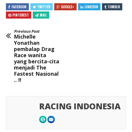
FACEBOOK
TWITTER
GOOGLE+
LINKEDIN
TUMBLR
PINTEREST
MAIL
Previous Post
Michelle
Yonathan
pembalap Drag
Race wanita
yang bercita-cita
menjadi The
Fastest Nasional
.. !!
RACING INDONESIA