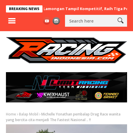
x BaraBere Asal Lamongan Tampil Kompetitif, Raih Tiga Podium di
BREAKING NEWS
Home
Balap Mobil
Michelle Yonathan pembalap Drag Race wanita
yang bercita-cita menjadi The Fastest Nasional .. !!