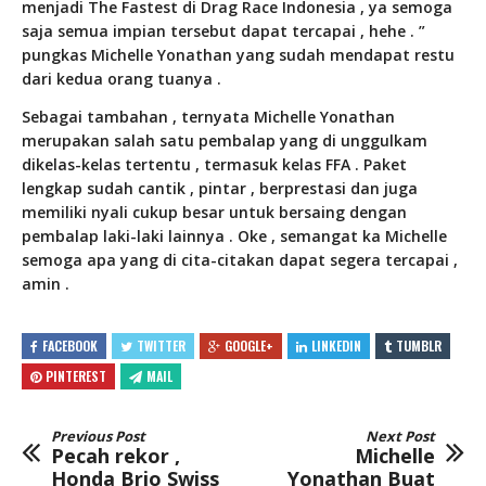
menjadi The Fastest di Drag Race Indonesia , ya semoga
saja semua impian tersebut dapat tercapai , hehe . ”
pungkas Michelle Yonathan yang sudah mendapat restu
dari kedua orang tuanya .
Sebagai tambahan , ternyata Michelle Yonathan
merupakan salah satu pembalap yang di unggulkam
dikelas-kelas tertentu , termasuk kelas FFA . Paket
lengkap sudah cantik , pintar , berprestasi dan juga
memiliki nyali cukup besar untuk bersaing dengan
pembalap laki-laki lainnya . Oke , semangat ka Michelle
semoga apa yang di cita-citakan dapat segera tercapai ,
amin .
FACEBOOK
TWITTER
GOOGLE+
LINKEDIN
TUMBLR
PINTEREST
MAIL
Previous Post
Next Post
Pecah rekor ,
Michelle
Honda Brio Swiss
Yonathan Buat