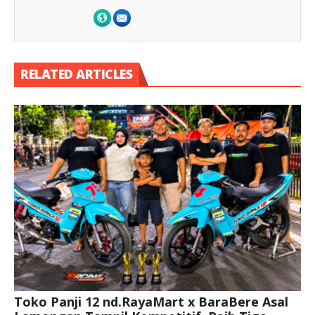
RELATED ARTICLES
Toko Panji 12 nd.RayaMart x BaraBere Asal