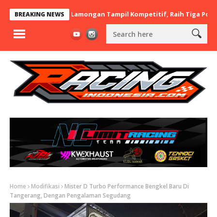
 x BaraBere Asal Lamongan Tampil Kompetitif, Raih Tiga Podium d
BREAKING NEWS
Home
Modifikasi
Mister D Turbo Performance Bengkel Baru Di
Tangerang, Dengan Pengalaman Segudang