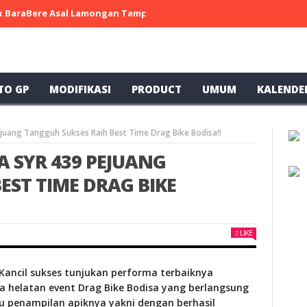
 x BaraBere Asal Lamongan Tampil Kompetitif, Raih Tiga Podium di
TO GP
MODIFIKASI
PRODUCT
UMUM
KALENDE
juang Tangguh Sukses Raih Best Time Drag Bike Bodisa!!
 SYR 439 PEJUANG
EST TIME DRAG BIKE
LIKE
Kancil sukses tunjukan performa terbaiknya
 helatan event Drag Bike Bodisa yang berlangsung
atu penampilan apiknya yakni dengan berhasil