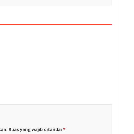
esia
Racing Indonesia
kan.
Ruas yang wajib ditandai
*