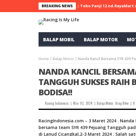
Toko Panji 12 nd.RayaMart
BREAKING NEWS
BALAP MOBIL
BALAP MOTOR
MO
Home
Balap Motor
Nanda Kancil Bersama SYR 439 Pe
NANDA KANCIL BERSAMA
TANGGUH SUKSES RAIH B
BODISA!!
Racing Indonesia
Mar 03, 2024
Balap Motor
,
Drag Bike
0
RacingIndonesia.com – 3 Maret 2024 . Nanda 
bersama team SYR 439 Pejuang Tangguh pada
di Lanud Cicangkal,2-3 Maret 2024 . Salah s