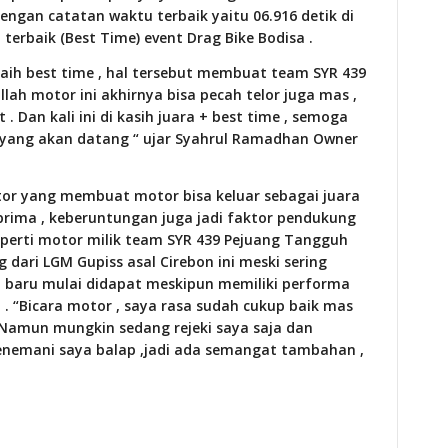
engan catatan waktu terbaik yaitu 06.916 detik di
terbaik (Best Time) event Drag Bike Bodisa .
raih best time , hal tersebut membuat team SYR 439
llah motor ini akhirnya bisa pecah telor juga mas ,
. Dan kali ini di kasih juara + best time , semoga
t yang akan datang “ ujar Syahrul Ramadhan Owner
tor yang membuat motor bisa keluar sebagai juara
 prima , keberuntungan juga jadi faktor pendukung
Seperti motor milik team SYR 439 Pejuang Tangguh
dari LGM Gupiss asal Cirebon ini meski sering
baru mulai didapat meskipun memiliki performa
a . “Bicara motor , saya rasa sudah cukup baik mas
 Namun mungkin sedang rejeki saya saja dan
menemani saya balap ,jadi ada semangat tambahan ,