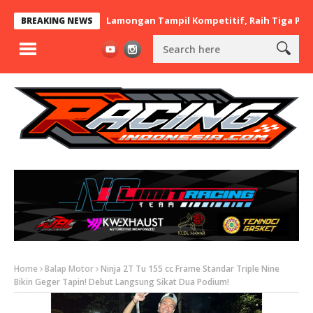
t x BaraBere Asal Lamongan Tampil Kompetitif, Raih Tiga Podium 
BREAKING NEWS
Home
Balap Motor
Ninja 2T Tu 155 cc Frame Standar Triple Nine
Bikin Geger Tapin! Debut Langsung Sikat Dua Podium!