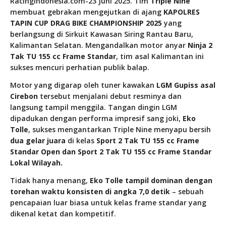
RacingIndonesia.com-23 Juni 2025. Tim
Triple Nine
membuat gebrakan mengejutkan di ajang
KAPOLRES
TAPIN CUP DRAG BIKE CHAMPIONSHIP 2025
yang
berlangsung di Sirkuit Kawasan Siring Rantau Baru,
Kalimantan Selatan. Mengandalkan motor anyar
Ninja 2
Tak TU 155 cc Frame Standar
, tim asal Kalimantan ini
sukses mencuri perhatian publik balap.
Motor yang digarap oleh tuner kawakan
LGM Gupiss asal
Cirebon
tersebut menjalani debut resminya dan
langsung tampil menggila. Tangan dingin LGM
dipadukan dengan performa impresif sang joki,
Eko
Tolle
, sukses mengantarkan Triple Nine menyapu bersih
dua gelar juara
di kelas
Sport 2 Tak TU 155 cc Frame
Standar Open dan
Sport 2 Tak TU 155 cc Frame Standar
Lokal Wilayah.
Tidak hanya menang,
Eko Tolle tampil dominan dengan
torehan waktu konsisten di angka 7,0 detik
– sebuah
pencapaian luar biasa untuk kelas frame standar yang
dikenal ketat dan kompetitif.