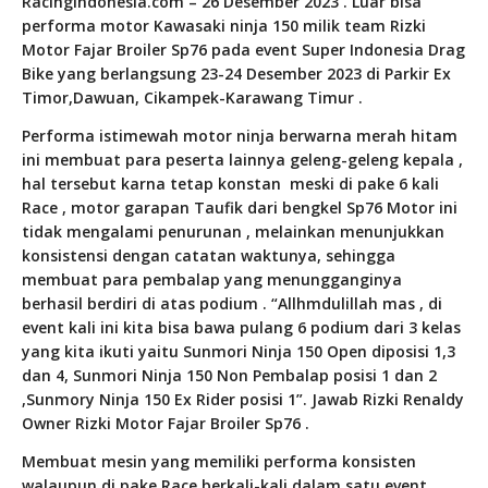
RacingIndonesia.com – 26 Desember 2023 . Luar bisa
performa motor Kawasaki ninja 150 milik team Rizki
Motor Fajar Broiler Sp76 pada event Super Indonesia Drag
Bike yang berlangsung 23-24 Desember 2023 di Parkir Ex
Timor,Dawuan, Cikampek-Karawang Timur .
Performa istimewah motor ninja berwarna merah hitam
ini membuat para peserta lainnya geleng-geleng kepala ,
hal tersebut karna tetap konstan
meski di pake 6 kali
Race , motor garapan Taufik dari bengkel Sp76 Motor ini
tidak mengalami penurunan , melainkan menunjukkan
konsistensi dengan catatan waktunya, sehingga
membuat para pembalap yang menungganginya
berhasil berdiri di atas podium . “Allhmdulillah mas , di
event kali ini kita bisa bawa pulang 6 podium dari 3 kelas
yang kita ikuti yaitu Sunmori Ninja 150 Open diposisi 1,3
dan 4, Sunmori Ninja 150 Non Pembalap posisi 1 dan 2
,Sunmory Ninja 150 Ex Rider posisi 1”. Jawab Rizki Renaldy
Owner Rizki Motor Fajar Broiler Sp76 .
Membuat mesin yang memiliki performa konsisten
walaupun di pake Race berkali-kali dalam satu event