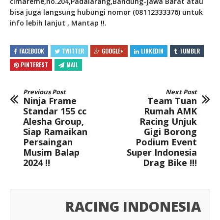
cimareme,no.204,Padalarang,Bandung-Jawa Barat atau
bisa juga langsung hubungi nomor (08112333376) untuk
info lebih lanjut , Mantap !!.
FACEBOOK
TWITTER
GOOGLE+
LINKEDIN
TUMBLR
PINTEREST
MAIL
Previous Post
Next Post
Ninja Frame
Team Tuan
Standar 155 cc
Rumah AMK
Alesha Group,
Racing Unjuk
Siap Ramaikan
Gigi Borong
Persaingan
Podium Event
Musim Balap
Super Indonesia
2024 !!
Drag Bike !!!
RACING INDONESIA