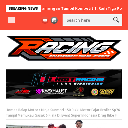
x BaraBere Asal Lamongan Tampil Kompetitif, Raih Tiga Podium di
BREAKING NEWS
Home
Balap Motor
Ninja Sunmori 150 Rizki Motor Fajar Broiler Sp76
Tampil Memukau Gasak 6 Piala Di Event Super Indonesia Drag Bike !!!