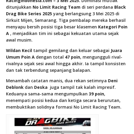
RacingIndonesia.com – 3 Mei 2025.
Dominasi mutlak
ditunjukkan
No Limit Racing Team
di seri perdana
Black
Drag Bike Series 2025
yang berlangsung 3 Mei 2025 di
Sirkuit Mijen, Semarang. Tiga pembalap mereka berhasil
menyapu bersih posisi tiga besar klasemen
Kategori Poin
A
, menjadikan tim ini sebagai kekuatan utama sejak
awal musim.
Wildan Kecil
tampil gemilang dan keluar sebagai
Juara
Umum Poin A
dengan total
47 poin
, mengungguli rival-
rivalnya sejak sesi awal hingga akhir. Ia tampil konsisten
dan tak terbendung sepanjang balapan.
Menambah catatan manis, dua rekan setimnya
Deni
Deblonk
dan
Deska
juga tampil tak kalah impresif.
Keduanya sama-sama mengumpulkan
39 poin
,
menempati posisi kedua dan ketiga secara berurutan,
membuktikan solidnya formasi No Limit Racing Team.