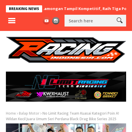
x BaraBere Asal Lamongan Tampil Kompetitif, Raih Tiga Podium di
BREAKING NEWS
Home
Balap Motor
No Limit Racing Team Kuasai Kategori Poin A!
Wildan Kecil Juara Umum Seri Perdana Black Drag Bike Series 2025