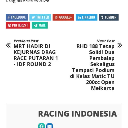
Drag Bike Series 2025!
FACEBOOK
TWITTER
GOOGLE+
LINKEDIN
TUMBLR
PINTEREST
MAIL
Previous Post
Next Post
MRT HADIR DI
RHD 188 Tetap
KEJURNAS DRAG
Solid! Dua
RACE PUTARAN 1
Pembalap
- IDF ROUND 2
Sekaligus
Tempati Podium
di Kelas Matic TU
200cc Open
Meikarta
RACING INDONESIA