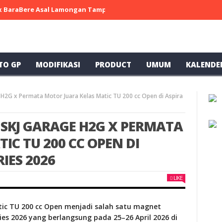
 x BaraBere Asal Lamongan Tampil Kompetitif, Raih Tiga Podium di
TO GP
MODIFIKASI
PRODUCT
UMUM
KALENDE
H2G x Permata Motor Juara Kelas Matic TU 200 cc Open di Aspira
SKJ GARAGE H2G X PERMATA
IC TU 200 CC OPEN DI
IES 2026
LIKE
atic TU 200 cc Open menjadi salah satu magnet
es 2026 yang berlangsung pada 25–26 April 2026 di