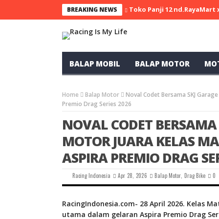
Toko Panji 12 nd.RayaMart
BREAKING NEWS
BALAP MOBIL
BALAP MOTOR
MO
Home
Balap Motor
Noval Codet Bersama SKJ Garage 
Premio Drag Series 2026
NOVAL CODET BERSAMA 
MOTOR JUARA KELAS MAT
ASPIRA PREMIO DRAG SER
Racing Indonesia
Apr 28, 2026
Balap Motor
,
Drag Bike
0
RacingIndonesia.com- 28 April 2026. Kelas M
utama dalam gelaran Aspira Premio Drag Seri