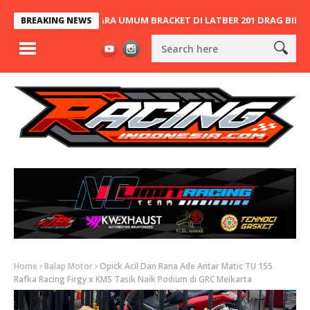
UM, JOPAN JUARA UMUM BRACKET DI LATBER 201 DRAG BIKE PART 
BREAKING NEWS
Home
Balap Motor
Opick Acil Dan Rana Ade Antar Matic TU 155
Rafka Racing Firgy x KMS Tasik Naik Podium di GRC Meikarta