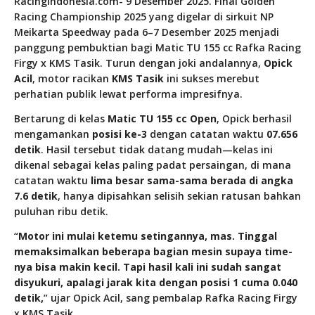
RacingIndonesia.com- 9 Desember 2025. Final Golden
Racing Championship 2025 yang digelar di sirkuit NP
Meikarta Speedway pada 6–7 Desember 2025 menjadi
panggung pembuktian bagi Matic TU 155 cc Rafka Racing
Firgy x KMS Tasik. Turun dengan joki andalannya,
Opick
Acil
, motor racikan
KMS Tasik
ini sukses merebut
perhatian publik lewat performa impresifnya.
Bertarung di kelas
Matic TU 155 cc Open
, Opick berhasil
mengamankan
posisi ke-3
dengan catatan waktu
07.656
detik
. Hasil tersebut tidak datang mudah—kelas ini
dikenal sebagai kelas paling padat persaingan, di mana
catatan waktu
lima besar sama-sama berada di angka
7.6 detik
, hanya dipisahkan selisih sekian ratusan bahkan
puluhan ribu detik.
“
Motor ini mulai ketemu setingannya, mas. Tinggal
memaksimalkan beberapa bagian mesin supaya time-
nya bisa makin kecil. Tapi hasil kali ini sudah sangat
disyukuri, apalagi jarak kita dengan posisi 1 cuma 0.040
detik,
” ujar Opick Acil, sang pembalap Rafka Racing Firgy
x KMS Tasik.