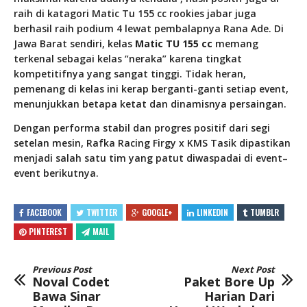
raih di katagori Matic Tu 155 cc rookies jabar juga
berhasil raih podium 4 lewat pembalapnya Rana Ade. Di
Jawa Barat sendiri, kelas
Matic TU 155 cc
memang
terkenal sebagai kelas “neraka” karena tingkat
kompetitifnya yang sangat tinggi. Tidak heran,
pemenang di kelas ini kerap berganti-ganti setiap event,
menunjukkan betapa ketat dan dinamisnya persaingan.
Dengan performa stabil dan progres positif dari segi
setelan mesin, Rafka Racing Firgy x KMS Tasik dipastikan
menjadi salah satu tim yang patut diwaspadai di event–
event berikutnya.
FACEBOOK
TWITTER
GOOGLE+
LINKEDIN
TUMBLR
PINTEREST
MAIL
Previous Post
Next Post
Noval Codet
Paket Bore Up
Bawa Sinar
Harian Dari