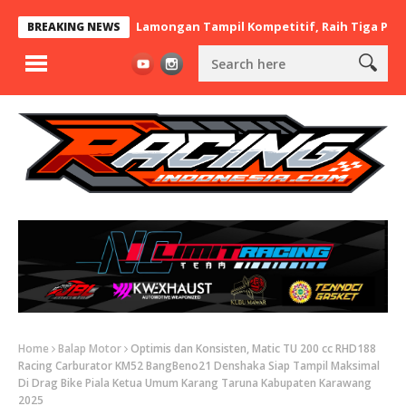
x BaraBere Asal Lamongan Tampil Kompetitif, Raih Tiga Podium di
BREAKING NEWS
Home
Balap Motor
Optimis dan Konsisten, Matic TU 200 cc RHD188
Racing Carburator KM52 BangBeno21 Denshaka Siap Tampil Maksimal
Di Drag Bike Piala Ketua Umum Karang Taruna Kabupaten Karawang
2025