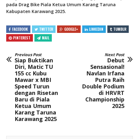
pada Drag Bike Piala Ketua Umum Karang Taruna
Kabupaten Karawang 2025.
FACEBOOK
TWITTER
GOOGLE+
LINKEDIN
TUMBLR
PINTEREST
MAIL
Previous Post
Next Post
Siap Buktikan
Debut
Diri, Matic TU
Sensasional!
155 cc Kubu
Navlan Irfana
Mawar x MBI
Putra Raih
Speed Turun
Double Podium
dengan Risetan
di HRVRT
Baru di Piala
Championship
Ketua Umum
2025
Karang Taruna
Karawang 2025