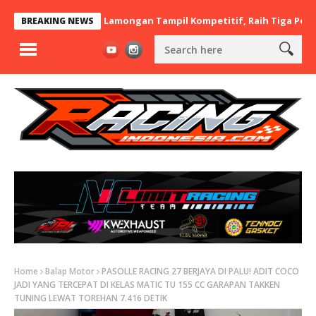
 x BaraBere Asal Lamongan Tampil Kompetitif, Raih Tiga Podium di
BREAKING NEWS
Home
Balap Motor
PASOLLE RACING 27 BERJAYA DI PALU! ADIT COCO
JADI YANG TERCEPAT DI KELAS MATIC TU 155 CC GARAPAN TAKKEN
TUNING LEWAT TOREHAN 7.416 DETIK