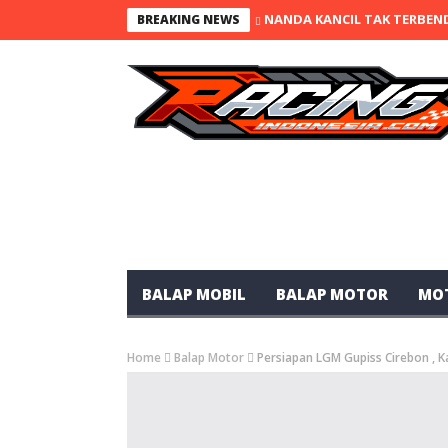
NANDA KANCIL TAK TERBEND
BREAKING NEWS
BALAP MOBIL
BALAP MOTOR
MO
Home
Balap Motor
Persiapan LGM Gupiss Cirebon , 