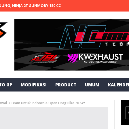
UNG, NINJA 2T SUNMORY 150 CC 69 GARAGE APARTEMENT X SA63 KEM
TO GP
MODIFIKASI
PRODUCT
UMUM
KALENDE
Kawal 3 Team Untuk Indonesia Open Drag Bike 2024!!