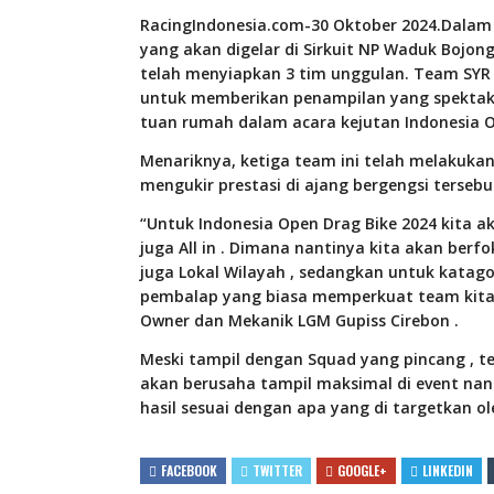
RacingIndonesia.com-30 Oktober 2024.
Dalam 
yang akan digelar di Sirkuit NP Waduk Bojon
telah menyiapkan 3 tim unggulan. Team SYR 4
untuk memberikan penampilan yang spektaku
tuan rumah dalam acara kejutan Indonesia O
Menariknya, ketiga team ini telah melakuk
mengukir prestasi di ajang bergengsi tersebu
“Untuk Indonesia Open Drag Bike 2024 kita a
juga All in . Dimana nantinya kita akan berf
juga Lokal Wilayah , sedangkan untuk katago
pembalap yang biasa memperkuat team kita m
Owner dan Mekanik LGM Gupiss Cirebon .
Meski tampil dengan Squad yang pincang , 
akan berusaha tampil maksimal di event nan
hasil sesuai dengan apa yang di targetkan o
FACEBOOK
TWITTER
GOOGLE+
LINKEDIN