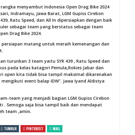
rangka menyambut Indonesia Open Drag Bike 2024
gsari, Indramayu, Jawa Barat, LGM Gupiss Cirebon
39, Ratu Speed, dan All In dipersiapkan dengan baik
ler sebagai team yang berstatus sebagai team
pen Drag Bike 2024.
an persiapan matang untuk meraih kemenangan dan
t.
kan turunkan 3 team yaitu SYR 439 , Ratu Speed dan
okus pada kelas katagori Pemula,Rokies Jabar dan
ri open kita tidak bisa tampil maksimal dikarenakan
engikuti event balap IDW”. Jawa Iyand Aldistya
team-team yang menjadi bagian LGM Gupiss Cirebon
ti . Semoga saja bisa tampil baik dan mendapat
leh team ,amin.
TUMBLR
PINTEREST
MAIL