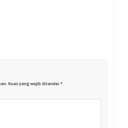
Racing Indonesia
esia
kan.
Ruas yang wajib ditandai
*