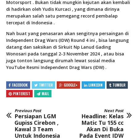
Motorsport . Bukan tidak mungkin kejutan akan kembali
di hadirkan oleh Yudis Kurcaci , yang dimana dirinya
merupakan salah satu pemegang record pembalap
tercepat di Indonesia .
Nah buat yang penasaran akan sengitnya persaingan di
Independent Drag Wars (IDW) Round 4 ini , bisa langsung
datang dan saksikan di Sirkuit Np Lanud Gading
Wonosari pada tanggal 2-3 November 2024 , atau bisa
juga tonton langsung dirumah lewat sosial media
YouTube Resmi Independent Drag Wars (IDW) .
FACEBOOK
TWITTER
GOOGLE+
LINKEDIN
TUMBLR
PINTEREST
MAIL
Previous Post
Next Post
Persiapan LGM
Headline: Kelas
Gupiss Cirebon ,
Matic Tu 155 cc
Kawal 3 Team
Akan Di Buka
Untuk Indonesia
Pada Event IDW