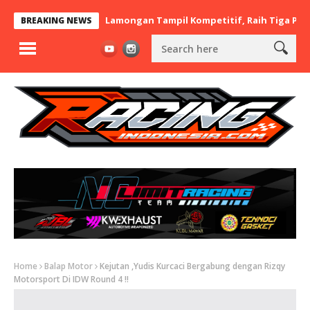
t x BaraBere Asal Lamongan Tampil Kompetitif, Raih Tiga Podium 
BREAKING NEWS
Home
Balap Motor
Kejutan ,Yudis Kurcaci Bergabung dengan Rizqy
Motorsport Di IDW Round 4 !!