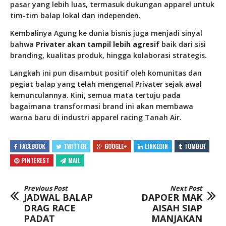
pasar yang lebih luas, termasuk dukungan apparel untuk
tim-tim balap lokal dan independen.
Kembalinya Agung ke dunia bisnis juga menjadi sinyal
bahwa
Privater akan tampil lebih agresif
baik dari sisi
branding, kualitas produk, hingga kolaborasi strategis.
Langkah ini pun disambut positif oleh komunitas dan
pegiat balap yang telah mengenal Privater sejak awal
kemunculannya. Kini, semua mata tertuju pada
bagaimana transformasi brand ini akan membawa
warna baru di industri apparel racing Tanah Air.
FACEBOOK
TWITTER
GOOGLE+
LINKEDIN
TUMBLR
PINTEREST
MAIL
Previous Post
Next Post
JADWAL BALAP
DAPOER MAK
DRAG RACE
AISAH SIAP
PADAT
MANJAKAN