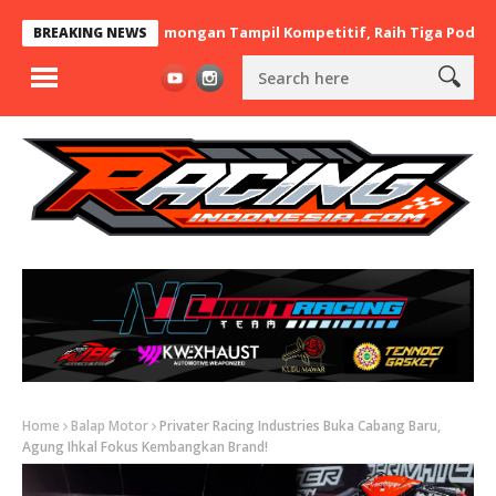
 BaraBere Asal Lamongan Tampil Kompetitif, Raih Tiga Podium di 
BREAKING NEWS
Home
Balap Motor
Privater Racing Industries Buka Cabang Baru,
Agung Ihkal Fokus Kembangkan Brand!