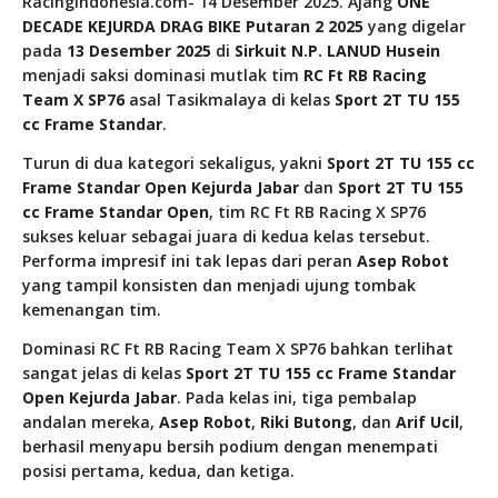
RacingIndonesia.com- 14 Desember 2025. Ajang
ONE
DECADE KEJURDA DRAG BIKE Putaran 2 2025
yang digelar
pada
13 Desember 2025
di
Sirkuit N.P. LANUD Husein
menjadi saksi dominasi mutlak tim
RC Ft RB Racing
Team X SP76
asal Tasikmalaya di kelas
Sport 2T TU 155
cc Frame Standar
.
Turun di dua kategori sekaligus, yakni
Sport 2T TU 155 cc
Frame Standar Open Kejurda Jabar
dan
Sport 2T TU 155
cc Frame Standar Open
, tim RC Ft RB Racing X SP76
sukses keluar sebagai juara di kedua kelas tersebut.
Performa impresif ini tak lepas dari peran
Asep Robot
yang tampil konsisten dan menjadi ujung tombak
kemenangan tim.
Dominasi RC Ft RB Racing Team X SP76 bahkan terlihat
sangat jelas di kelas
Sport 2T TU 155 cc Frame Standar
Open Kejurda Jabar
. Pada kelas ini, tiga pembalap
andalan mereka,
Asep Robot
,
Riki Butong
, dan
Arif Ucil
,
berhasil menyapu bersih podium dengan menempati
posisi pertama, kedua, dan ketiga.