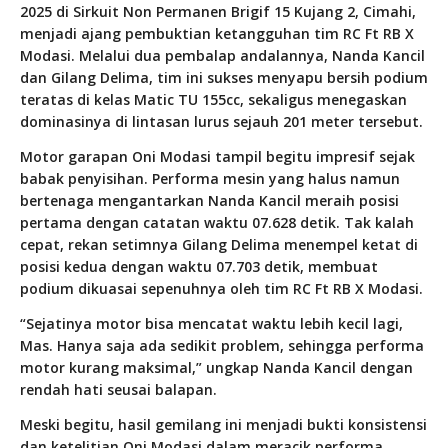
2025 di Sirkuit Non Permanen Brigif 15 Kujang 2, Cimahi,
menjadi ajang pembuktian ketangguhan tim RC Ft RB X
Modasi. Melalui dua pembalap andalannya, Nanda Kancil
dan Gilang Delima, tim ini sukses menyapu bersih podium
teratas di kelas Matic TU 155cc, sekaligus menegaskan
dominasinya di lintasan lurus sejauh 201 meter tersebut.
Motor garapan Oni Modasi tampil begitu impresif sejak
babak penyisihan. Performa mesin yang halus namun
bertenaga mengantarkan Nanda Kancil meraih posisi
pertama dengan catatan waktu 07.628 detik. Tak kalah
cepat, rekan setimnya Gilang Delima menempel ketat di
posisi kedua dengan waktu 07.703 detik, membuat
podium dikuasai sepenuhnya oleh tim RC Ft RB X Modasi.
“Sejatinya motor bisa mencatat waktu lebih kecil lagi,
Mas. Hanya saja ada sedikit problem, sehingga performa
motor kurang maksimal,” ungkap Nanda Kancil dengan
rendah hati seusai balapan.
Meski begitu, hasil gemilang ini menjadi bukti konsistensi
dan ketelitian Oni Modasi dalam meracik performa