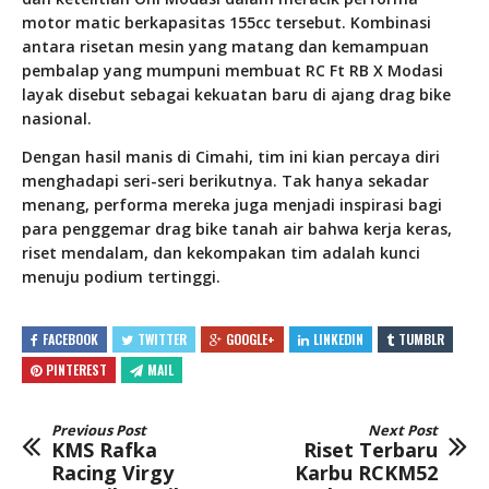
motor matic berkapasitas 155cc tersebut. Kombinasi
antara risetan mesin yang matang dan kemampuan
pembalap yang mumpuni membuat RC Ft RB X Modasi
layak disebut sebagai kekuatan baru di ajang drag bike
nasional.
Dengan hasil manis di Cimahi, tim ini kian percaya diri
menghadapi seri-seri berikutnya. Tak hanya sekadar
menang, performa mereka juga menjadi inspirasi bagi
para penggemar drag bike tanah air bahwa kerja keras,
riset mendalam, dan kekompakan tim adalah kunci
menuju podium tertinggi.
FACEBOOK
TWITTER
GOOGLE+
LINKEDIN
TUMBLR
PINTEREST
MAIL
Previous Post
Next Post
KMS Rafka
Riset Terbaru
Racing Virgy
Karbu RCKM52