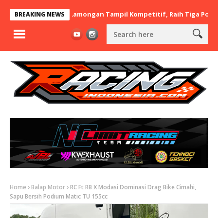
x BaraBere Asal Lamongan Tampil Kompetitif, Raih Tiga Podium di
BREAKING NEWS
Home
Balap Motor
RC Ft RB X Modasi Dominasi Drag Bike Cimahi,
Sapu Bersih Podium Matic TU 155cc