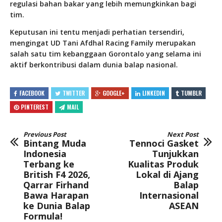
regulasi bahan bakar yang lebih memungkinkan bagi
tim.
Keputusan ini tentu menjadi perhatian tersendiri,
mengingat UD Tani Afdhal Racing Family merupakan
salah satu tim kebanggaan Gorontalo yang selama ini
aktif berkontribusi dalam dunia balap nasional.
FACEBOOK
TWITTER
GOOGLE+
LINKEDIN
TUMBLR
PINTEREST
MAIL
Previous Post
Next Post
Bintang Muda
Tennoci Gasket
Indonesia
Tunjukkan
Terbang ke
Kualitas Produk
British F4 2026,
Lokal di Ajang
Qarrar Firhand
Balap
Bawa Harapan
Internasional
ke Dunia Balap
ASEAN
Formula!