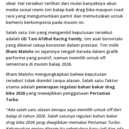
ideal. Hal tersebut terlihat dari mulai banyaknya akun
media sosial resmi tim balap baik drag bike maupun road
race yang mengumumkan pamit dan memutuskan untuk
berhenti berkompetisi pada musim ini.
Salah satu tim yang mengambil keputusan tersebut
adalah
UD Tani Afdhal Racing Family
, tim asal Gorontalo
yang dikenal cukup konsisten dalam prestasi. Tim milik
Ilham Maloho
ini sejatinya tengah berada dalam grafik
performa yang positif, namun memilih untuk off
sementara di musim balap 2026.
Ilham Maloho mengungkapkan bahwa keputusan
tersebut tidak diambil tanpa alasan. Salah satu faktor
utama adalah
penerapan regulasi bahan bakar drag
bike 2026
yang mewajibkan penggunaan
Pertamax
Turbo
.
“Ada salah satu alasan kenapa saya memilih untuk off dari
balap di tahun 2026. Salah satunya regulasi bahan bakar
drag bike 2026 yang diwajibkan memakai Pertamax Turbo.
Kebanyakan motor diteam itu sebetulnya baru jadi dan ada