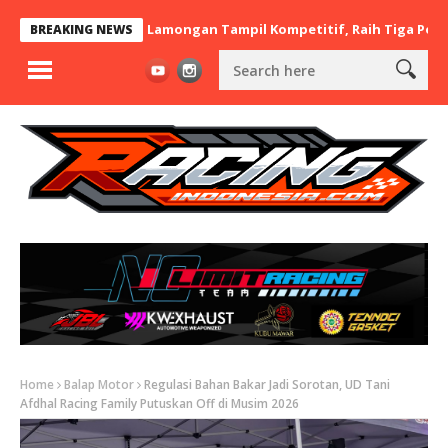
 x BaraBere Asal Lamongan Tampil Kompetitif, Raih Tiga Podium d
BREAKING NEWS
Home
Balap Motor
Regulasi Bahan Bakar Jadi Sorotan, UD Tani
Afdhal Racing Family Putuskan Off di Musim 2026