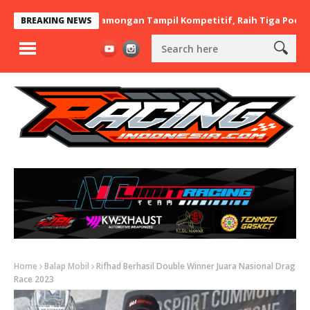
 BaraBere Asal Lamongan Tampil Kompetitif, Raih Tiga Podium di I
BREAKING NEWS
Home
Balap Mobil
Rifhad Berhasil Double Winner Juara Nasional Drag
Race 2023