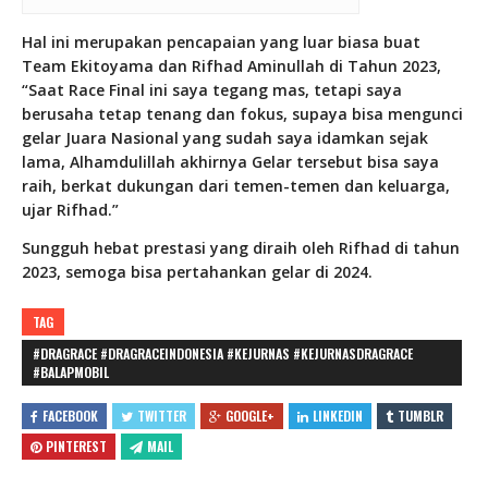
Hal ini merupakan pencapaian yang luar biasa buat
Team Ekitoyama dan Rifhad Aminullah di Tahun 2023,
“Saat Race Final ini saya tegang mas, tetapi saya
berusaha tetap tenang dan fokus, supaya bisa mengunci
gelar Juara Nasional yang sudah saya idamkan sejak
lama, Alhamdulillah akhirnya Gelar tersebut bisa saya
raih, berkat dukungan dari temen-temen dan keluarga,
ujar Rifhad.”
Sungguh hebat prestasi yang diraih oleh Rifhad di tahun
2023, semoga bisa pertahankan gelar di 2024.
TAG
#DRAGRACE #DRAGRACEINDONESIA #KEJURNAS #KEJURNASDRAGRACE
#BALAPMOBIL
FACEBOOK
TWITTER
GOOGLE+
LINKEDIN
TUMBLR
PINTEREST
MAIL