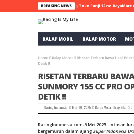
Toko Panji 12 nd.RayaMart
BREAKING NEWS
BALAP MOBIL
BALAP MOTOR
MO
Home
Balap Motor
Risetan Terbaru Bawa Hasil Positi
Detik !!
RISETAN TERBARU BAWA H
SUNMORY 155 CC PRO OP
DETIK !!
Racing Indonesia
Mei 06, 2025
Balap Motor
,
Drag Bike
0
RacingIndonesia.com-6 Mei 2025.Lintasan luru
bergemuruh dalam ajang
Super Indonesia Dra