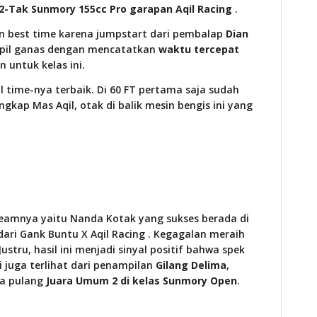
 2-Tak Sunmory 155cc Pro garapan Aqil Racing
.
 best time karena jumpstart dari pembalap
Dian
il ganas dengan mencatatkan
waktu tercepat
untuk kelas ini.
 time-nya terbaik. Di 60 FT pertama saja sudah
ungkap Mas Aqil, otak di balik mesin bengis ini yang
 teamnya yaitu Nanda Kotak yang sukses berada di
ari Gank Buntu X Aqil Racing . Kegagalan meraih
stru, hasil ini menjadi sinyal positif bahwa spek
 juga terlihat dari penampilan
Gilang Delima
,
wa pulang
Juara Umum 2 di kelas Sunmory Open
.