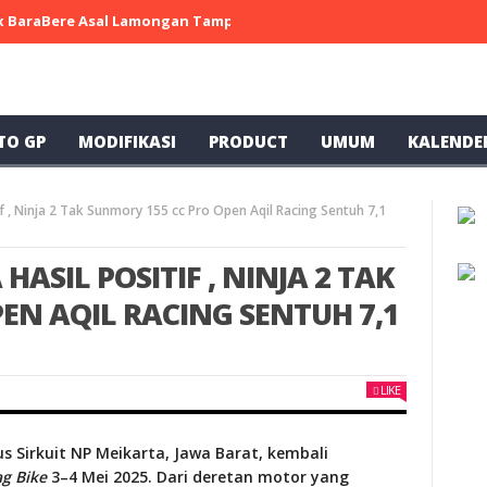
 x BaraBere Asal Lamongan Tampil Kompetitif, Raih Tiga Podium di
TO GP
MODIFIKASI
PRODUCT
UMUM
KALENDE
f , Ninja 2 Tak Sunmory 155 cc Pro Open Aqil Racing Sentuh 7,1
ASIL POSITIF , NINJA 2 TAK
EN AQIL RACING SENTUH 7,1
LIKE
s Sirkuit NP Meikarta, Jawa Barat, kembali
g Bike
3–4 Mei 2025. Dari deretan motor yang