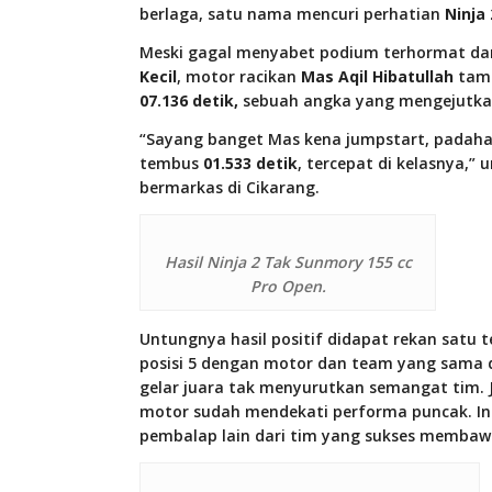
berlaga, satu nama mencuri perhatian
Ninja
Meski gagal menyabet podium terhormat dan
Kecil
, motor racikan
Mas Aqil Hibatullah
tamp
07.136 detik,
sebuah angka yang mengejutkan 
“Sayang banget Mas kena jumpstart, padahal
tembus
01.533 detik
, tercepat di kelasnya,” 
bermarkas di Cikarang.
Hasil Ninja 2 Tak Sunmory 155 cc
Pro Open.
Untungnya hasil positif didapat rekan satu
posisi 5 dengan motor dan team yang sama d
gelar juara tak menyurutkan semangat tim. Ju
motor sudah mendekati performa puncak. Ini
pembalap lain dari tim yang sukses memba