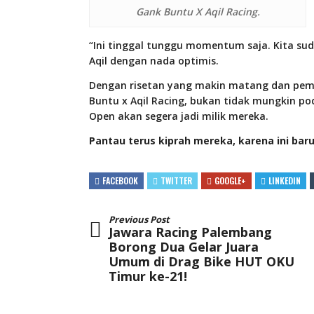
Gank Buntu X Aqil Racing.
“Ini tinggal tunggu momentum saja. Kita su
Aqil dengan nada optimis.
Dengan risetan yang makin matang dan pem
Buntu x Aqil Racing, bukan tidak mungkin po
Open akan segera jadi milik mereka.
Pantau terus kiprah mereka, karena ini bar
FACEBOOK
TWITTER
GOOGLE+
LINKEDIN
Previous Post
Jawara Racing Palembang
Borong Dua Gelar Juara
Umum di Drag Bike HUT OKU
Timur ke-21!