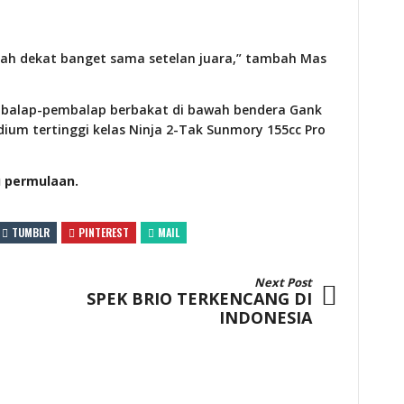
dah dekat banget sama setelan juara,” tambah Mas
balap-pembalap berbakat di bawah bendera Gank
dium tertinggi kelas Ninja 2-Tak Sunmory 155cc Pro
u permulaan.
TUMBLR
PINTEREST
MAIL
Next Post
SPEK BRIO TERKENCANG DI
INDONESIA