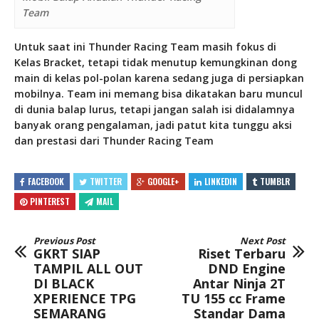
Team
Untuk saat ini Thunder Racing Team masih fokus di
Kelas Bracket, tetapi tidak menutup kemungkinan dong
main di kelas pol-polan karena sedang juga di persiapkan
mobilnya. Team ini memang bisa dikatakan baru muncul
di dunia balap lurus, tetapi jangan salah isi didalamnya
banyak orang pengalaman, jadi patut kita tunggu aksi
dan prestasi dari Thunder Racing Team
FACEBOOK
TWITTER
GOOGLE+
LINKEDIN
TUMBLR
PINTEREST
MAIL
Previous Post
Next Post
GKRT SIAP
Riset Terbaru
TAMPIL ALL OUT
DND Engine
DI BLACK
Antar Ninja 2T
XPERIENCE TPG
TU 155 cc Frame
SEMARANG
Standar Dama