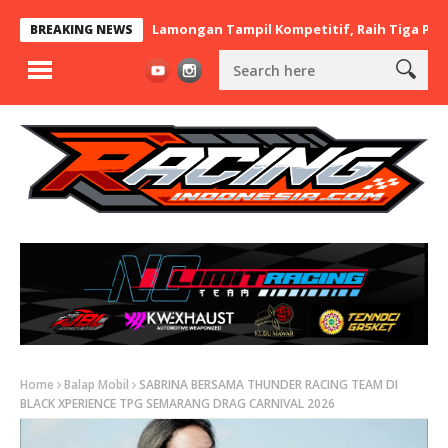
t x BaraBere Asal Lamongan Tampil Kompetitif, Raih Tiga Podium d
BREAKING NEWS
Home
Balap Mobil
SABRINA BERSAMA THUNDER RACING TEAM DI
BLACK XPERIENCE TPG SEMARANG DRAG CARNIVAL 2026