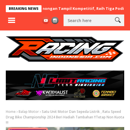
BaraBere Asal Lamongan Tampil Kompetitif, Raih Tiga Podium di I
BREAKING NEWS
Home
Balap Motor
Satu Unit Motor Dan Sepeda Listrik , Ratu Speed
Drag Bike Championship 2024 Beri Hadiah Tambahan !!Tetap Non Kuota
!!!