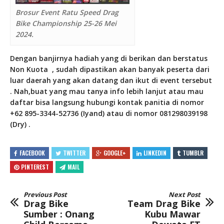
Brosur Event Ratu Speed Drag
Bike Championship 25-26 Mei
2024.
Dengan banjirnya hadiah yang di berikan dan berstatus
Non Kuota
, sudah dipastikan akan banyak peserta dari
luar daerah yang akan datang dan ikut di event tersebut
. Nah,buat yang mau tanya info lebih lanjut atau mau
daftar bisa langsung hubungi kontak panitia di nomor
+62 895-3344-52736 (Iyand) atau di nomor 081298039198
(Dry) .
FACEBOOK
TWITTER
GOOGLE+
LINKEDIN
TUMBLR
PINTEREST
MAIL
Previous Post
Next Post
Drag Bike
Team Drag Bike
Sumber : Onang
Kubu Mawar