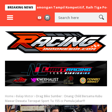
 BaraBere Asal Lamongan Tampil Kompetitif, Raih Tiga Podium di 
BREAKING NEWS
Home
Balap Motor
Drag Bike Sumber : Onang Child Bersama Kubu
Mawar Dewata Tercepat Sport Tu 155 cc Pemula Jabar!!!