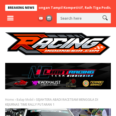
araBere Asal Lamongan Tampil Kompetitif, Raih Tiga Podium di IMB
BREAKING NEWS
Home
Balap Mobil
SEJAHTERA ABADI RACETEAM MENGGILA DI
KEJURNAS TIME RALLY PUTARAN 1