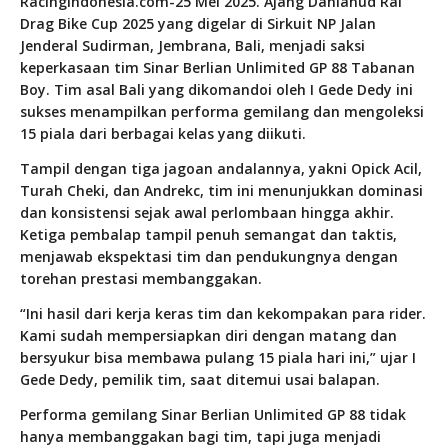
RacingIndonesia.com-25 Mei 2025. Ajang Danlanud Rai
Drag Bike Cup 2025 yang digelar di Sirkuit NP Jalan
Jenderal Sudirman, Jembrana, Bali, menjadi saksi
keperkasaan tim Sinar Berlian Unlimited GP 88 Tabanan
Boy. Tim asal Bali yang dikomandoi oleh I Gede Dedy ini
sukses menampilkan performa gemilang dan mengoleksi
15 piala dari berbagai kelas yang diikuti.
Tampil dengan tiga jagoan andalannya, yakni Opick Acil,
Turah Cheki, dan Andrekc, tim ini menunjukkan dominasi
dan konsistensi sejak awal perlombaan hingga akhir.
Ketiga pembalap tampil penuh semangat dan taktis,
menjawab ekspektasi tim dan pendukungnya dengan
torehan prestasi membanggakan.
“Ini hasil dari kerja keras tim dan kekompakan para rider.
Kami sudah mempersiapkan diri dengan matang dan
bersyukur bisa membawa pulang 15 piala hari ini,” ujar I
Gede Dedy, pemilik tim, saat ditemui usai balapan.
Performa gemilang Sinar Berlian Unlimited GP 88 tidak
hanya membanggakan bagi tim, tapi juga menjadi