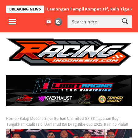
t x BaraBere Asal Lamongan Tampil Kompetitif, Raih Tiga Podium d
BREAKING NEWS
Home
Balap Motor
Sinar Berlian Unlimited GP 88 Tabanan Boy
Tunjukkan Kualitas di Danlanud Rai Drag Bike Cup 2025, Raih 15 Piala!!