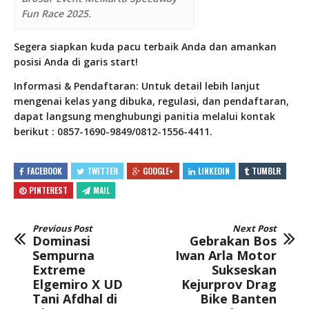
Fun Race 2025.
Segera siapkan kuda pacu terbaik Anda dan amankan
posisi Anda di garis start!
Informasi & Pendaftaran:
Untuk detail lebih lanjut
mengenai kelas yang dibuka, regulasi, dan pendaftaran,
dapat langsung menghubungi panitia melalui kontak
berikut :
0857-1690-9849/
0812-1556-4411.
FACEBOOK
TWITTER
GOOGLE+
LINKEDIN
TUMBLR
PINTEREST
MAIL
Previous Post
Next Post
Dominasi
Gebrakan Bos
Sempurna
Iwan Arla Motor
Extreme
Sukseskan
Elgemiro X UD
Kejurprov Drag
Tani Afdhal di
Bike Banten