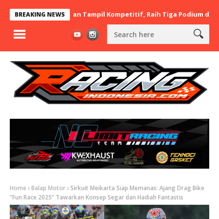
ere Asal Lamongan Tampil Kompetitif, Raih Tiga Podium di IMB Op
BREAKING NEWS
Home
Balap Motor
Sirkuit Meikarta Siap Memanas: Ajang Drag Bike
“Fun Race 2025” Tawarkan Konsep Segar dan Hadiah Fantastis