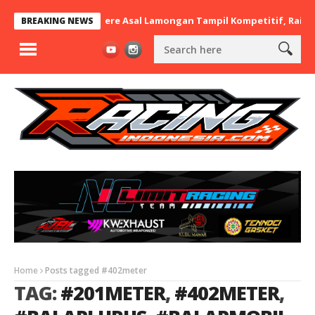
 nd.RayaMart x BaraBere Asal Lamongan Tampil Kompetitif, Raih T
BREAKING NEWS
Home
Posts tagged #402meter
TAG:
#201METER
,
#402METER
,