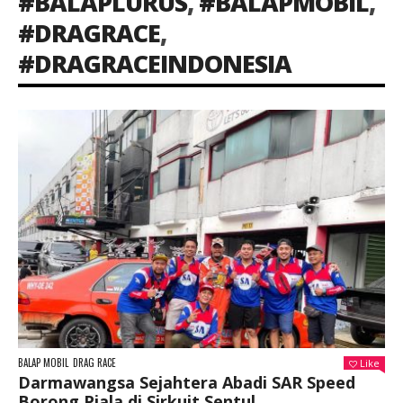
#BALAPLURUS
,
#BALAPMOBIL
,
#DRAGRACE
,
#DRAGRACEINDONESIA
BALAP MOBIL
DRAG RACE
Like
Darmawangsa Sejahtera Abadi SAR Speed
Borong Piala di Sirkuit Sentul