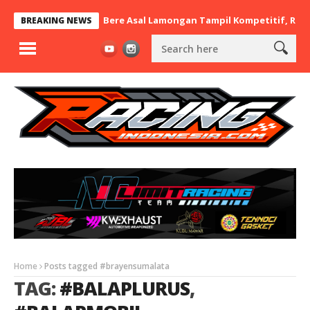
12 nd.RayaMart x BaraBere Asal Lamongan Tampil Kompetitif, Raih 
BREAKING NEWS
Home
Posts tagged #brayensumalata
TAG:
#BALAPLURUS
,