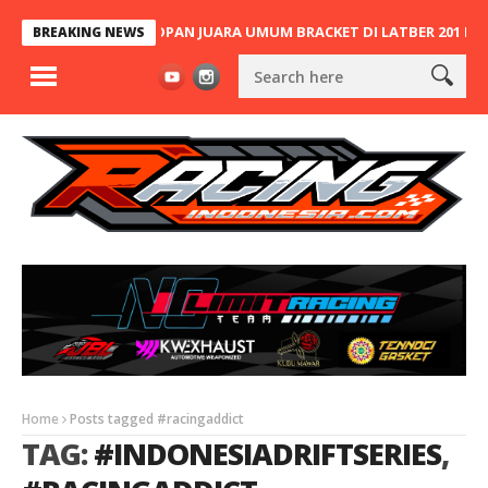
RONG PODIUM, JOPAN JUARA UMUM BRACKET DI LATBER 201 DRAG BI
BREAKING NEWS
Home
Posts tagged #racingaddict
TAG:
#INDONESIADRIFTSERIES
,