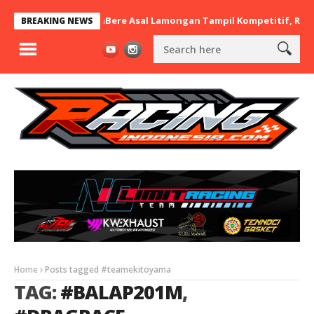
12 nd.RayaMart x BaraBere Asal Lamongan Tampil Kompetitif, Raih
BREAKING NEWS
Home
Posts tagged #teamekitoyama
TAG:
#BALAP201M
,