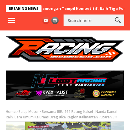
x BaraBere Asal Lamongan Tampil Kompetitif, Raih Tiga Podium di 
BREAKING NEWS
Home
Balap Motor
Bersama BBU 161 Racing Kalsel , Nanda Kancil
Raih Juara Umum Kejurnas Drag Bike Region Kalimantan Putaran 3 !!