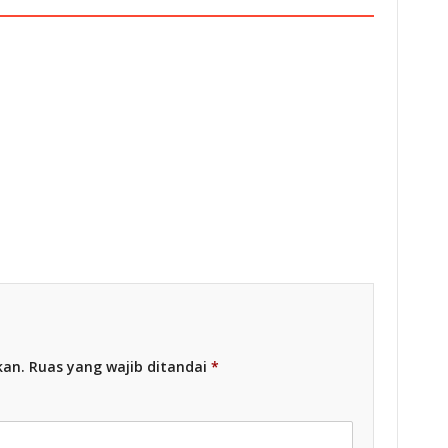
esia
Racing Indonesia
kan.
Ruas yang wajib ditandai
*