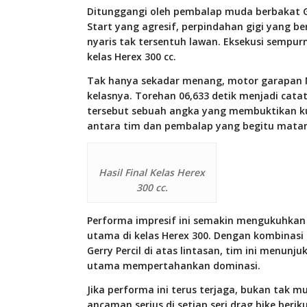
Ditunggangi oleh pembalap muda berbakat Gerr
Start yang agresif, perpindahan gigi yang b
nyaris tak tersentuh lawan. Eksekusi sempur
kelas Herex 300 cc.
Tak hanya sekadar menang, motor garapan 
kelasnya. Torehan 06,633 detik menjadi catat
tersebut sebuah angka yang membuktikan kual
antara tim dan pembalap yang begitu mata
Hasil Final Kelas Herex
300 cc.
Performa impresif ini semakin mengukuhkan
utama di kelas Herex 300. Dengan kombinasi
Gerry Percil di atas lintasan, tim ini menunj
utama mempertahankan dominasi.
Jika performa ini terus terjaga, bukan tak 
ancaman serius di setiap seri drag bike be