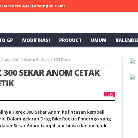
 x BaraBere Asal Lamongan Tampil Kompetitif, Raih Tiga Podium di
TO GP
MODIFIKASI
PRODUCT
UMUM
KALENDE
 Anom Cetak Waktu Terbaik 6,633 Detik
 300 SEKAR ANOM CETAK
ETIK
LIKE
linya Herex 300 Sekar Anom ke lintasan kembali
ir. Dalam gelaran Drag Bike Rookie Ponorogo yang
ndalan Sekar Anom tampil luar biasa dan menjadi