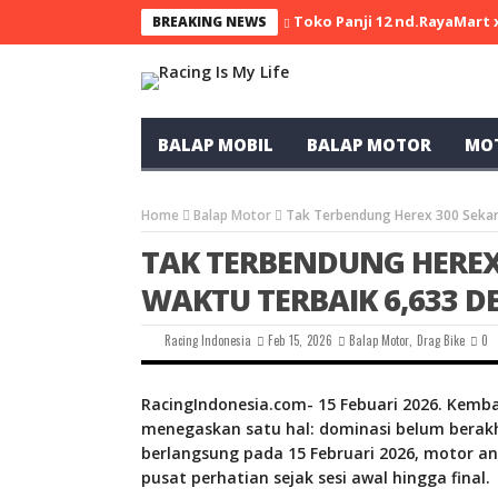
Toko Panji 12 nd.RayaMart
BREAKING NEWS
BALAP MOBIL
BALAP MOTOR
MO
Home
Balap Motor
Tak Terbendung Herex 300 Sekar
TAK TERBENDUNG HEREX
WAKTU TERBAIK 6,633 D
Racing Indonesia
Feb 15, 2026
Balap Motor
,
Drag Bike
0
RacingIndonesia.com- 15 Febuari 2026. Kemba
menegaskan satu hal: dominasi belum berakh
berlangsung pada 15 Februari 2026, motor a
pusat perhatian sejak sesi awal hingga final.