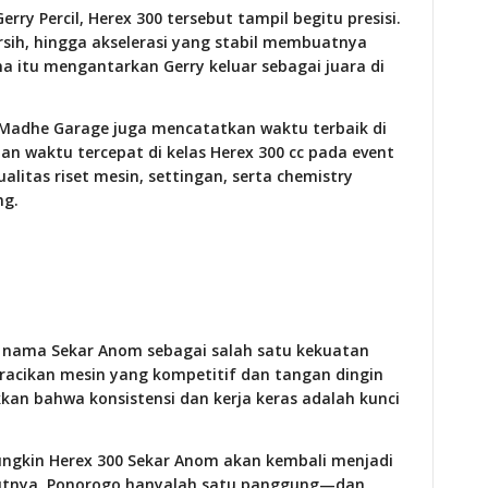
y Percil, Herex 300 tersebut tampil begitu presisi.
ersih, hingga akselerasi yang stabil membuatnya
na itu mengantarkan Gerry keluar sebagai juara di
Madhe Garage juga mencatatkan waktu terbaik di
an waktu tercepat di kelas Herex 300 cc pada event
itas riset mesin, settingan, serta chemistry
ng.
 nama Sekar Anom sebagai salah satu kekuatan
 racikan mesin yang kompetitif dan tangan dingin
ukkan bahwa konsistensi dan kerja keras adalah kunci
mungkin Herex 300 Sekar Anom akan kembali menjadi
rikutnya. Ponorogo hanyalah satu panggung—dan