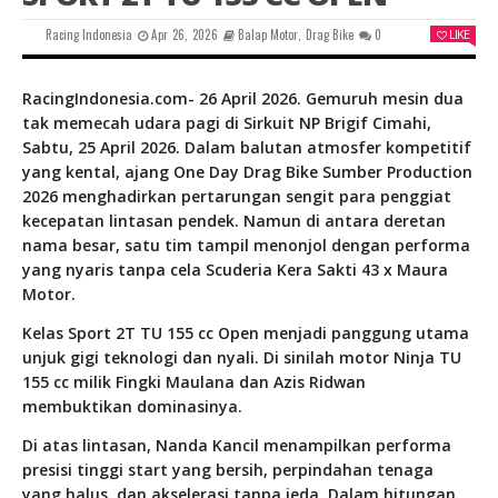
Racing Indonesia
Apr 26, 2026
Balap Motor
,
Drag Bike
0
LIKE
RacingIndonesia.com- 26 April 2026. Gemuruh mesin dua
tak memecah udara pagi di Sirkuit NP Brigif Cimahi,
Sabtu, 25 April 2026. Dalam balutan atmosfer kompetitif
yang kental, ajang One Day Drag Bike Sumber Production
2026 menghadirkan pertarungan sengit para penggiat
kecepatan lintasan pendek. Namun di antara deretan
nama besar, satu tim tampil menonjol dengan performa
yang nyaris tanpa cela Scuderia Kera Sakti 43 x Maura
Motor.
Kelas Sport 2T TU 155 cc Open menjadi panggung utama
unjuk gigi teknologi dan nyali. Di sinilah motor Ninja TU
155 cc milik Fingki Maulana dan Azis Ridwan
membuktikan dominasinya.
Di atas lintasan, Nanda Kancil menampilkan performa
presisi tinggi start yang bersih, perpindahan tenaga
yang halus, dan akselerasi tanpa jeda. Dalam hitungan