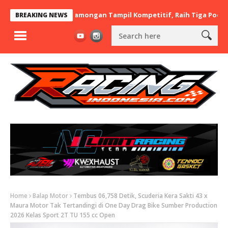
x BaraBere Asal Lamongan Tampil Kompetitif, Raih Tiga Podium di
BREAKING NEWS
Home
Balap Motor
Tembus 06,758 Detik, Scuderia Kera Sakti 43 x
Maura Motor Tak Tertandingi di One Day Drag Bike Sumber Production
2026 Kelas Sport 2T TU 155 cc Open