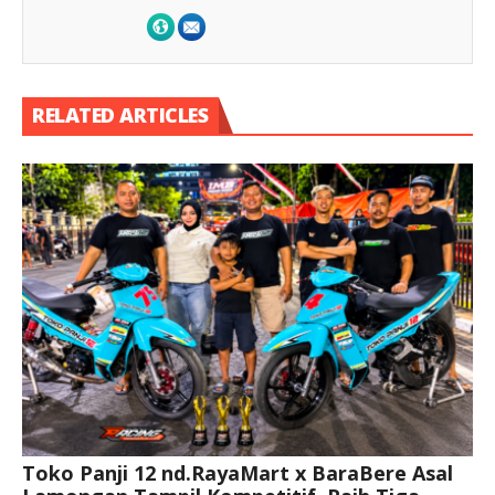
RELATED ARTICLES
Toko Panji 12 nd.RayaMart x BaraBere Asal