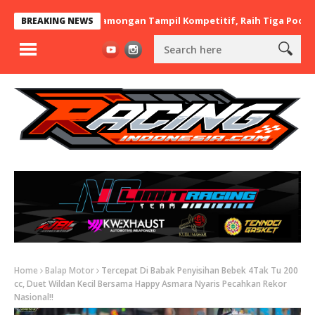
 BaraBere Asal Lamongan Tampil Kompetitif, Raih Tiga Podium di 
BREAKING NEWS
Home
Balap Motor
Tercepat Di Babak Penyisihan Bebek 4Tak Tu 200
cc, Duet Wildan Kecil Bersama Happy Asmara Nyaris Pecahkan Rekor
Nasional!!