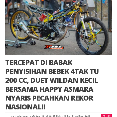
TERCEPAT DI BABAK
PENYISIHAN BEBEK 4TAK TU
200 CC, DUET WILDAN KECIL
BERSAMA HAPPY ASMARA
NYARIS PECAHKAN REKOR
NASIONAL!!
Racing Indonesia
Sep 06, 2024
Balap Motor
,
Drag Bike
0
LIKE