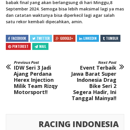
babak final yang akan berlangsung di hari Minggu,8
September 2024. Semoga bisa lebih maksimal lagi ya mas
dan catatan waktunya bisa diperkecil lagi agar salah
satu rekor kembali dipecahkan, amin.
FACEBOOK
TWITTER
GOOGLE+
LINKEDIN
TUMBLR
PINTEREST
MAIL
Previous Post
Next Post
IDW Seri 3 Jadi
Event Terbaik
Ajang Perdana
Jawa Barat Super
Herex Injection
Indonesia Drag
Milik Team Rizqy
Bike Seri 2
Motorsport!!
Segera Hadir, Ini
Tanggal Mainya!!
RACING INDONESIA