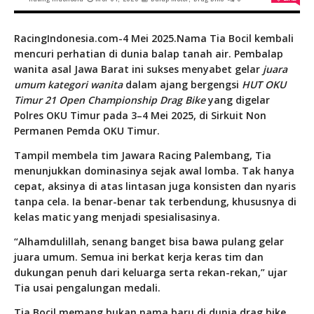
RacingIndonesia.com-4 Mei 2025.Nama Tia Bocil kembali
mencuri perhatian di dunia balap tanah air. Pembalap
wanita asal Jawa Barat ini sukses menyabet gelar
juara
umum kategori wanita
dalam ajang bergengsi
HUT OKU
Timur 21 Open Championship Drag Bike
yang digelar
Polres OKU Timur pada 3–4 Mei 2025, di Sirkuit Non
Permanen Pemda OKU Timur.
Tampil membela tim Jawara Racing Palembang, Tia
menunjukkan dominasinya sejak awal lomba. Tak hanya
cepat, aksinya di atas lintasan juga konsisten dan nyaris
tanpa cela. Ia benar-benar tak terbendung, khususnya di
kelas matic yang menjadi spesialisasinya.
“Alhamdulillah, senang banget bisa bawa pulang gelar
juara umum. Semua ini berkat kerja keras tim dan
dukungan penuh dari keluarga serta rekan-rekan,” ujar
Tia usai pengalungan medali.
Tia Bocil memang bukan nama baru di dunia drag bike.