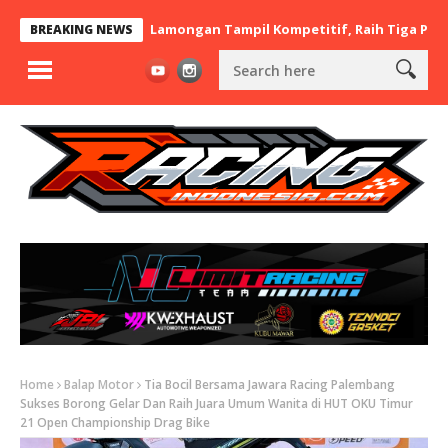
 x BaraBere Asal Lamongan Tampil Kompetitif, Raih Tiga Podium d
BREAKING NEWS
Home
Balap Motor
Tia Bocil Bersama Jawara Racing Palembang
Sukses Borong Gelar Dan Raih Juara Umum Wanita di HUT OKU Timur
21 Open Championship Drag Bike