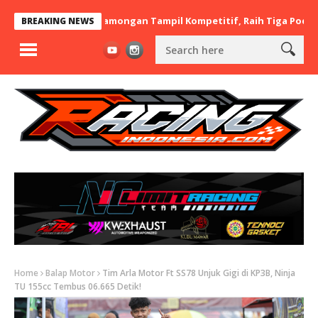
x BaraBere Asal Lamongan Tampil Kompetitif, Raih Tiga Podium di 
BREAKING NEWS
Home
Balap Motor
Tim Arla Motor Ft SS78 Unjuk Gigi di KP3B, Ninja
TU 155cc Tembus 06.665 Detik!