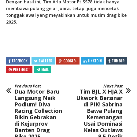
Dengan hasil ini, Tim Arla Motor Ft SS78 tidak hanya
membawa pulang gelar juara, tetapi juga mencetak
tonggak awal yang meyakinkan untuk musim drag bike
2025.
FACEBOOK
TWITTER
GOOGLE+
LINKEDIN
TUMBLR
PINTEREST
MAIL
Previous Post
Next Post
Dua Motor Baru
Tim BJL X HJA X
Langsung Naik
Ukwork Bersinar
Podium! Diva
di PIK! Sabrina
Racing Collection
Bawa Pulang
Bikin Gebrakan
Kemenangan
di Kejurprov
Usai Dominasi
Banten Drag
Kelas Outlaws
Bike 2025
9.5 Detik