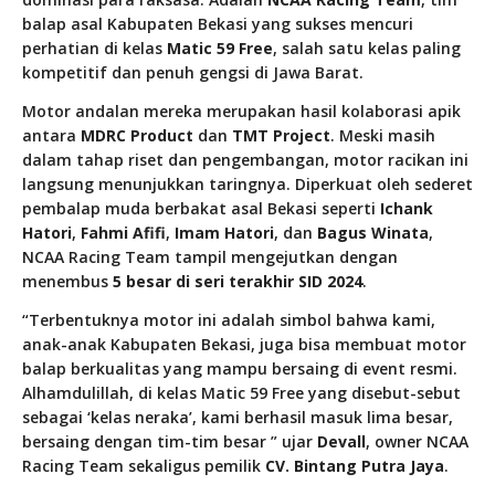
balap asal Kabupaten Bekasi yang sukses mencuri
perhatian di kelas
Matic 59 Free
, salah satu kelas paling
kompetitif dan penuh gengsi di Jawa Barat.
Motor andalan mereka merupakan hasil kolaborasi apik
antara
MDRC Product
dan
TMT Project
. Meski masih
dalam tahap riset dan pengembangan, motor racikan ini
langsung menunjukkan taringnya. Diperkuat oleh sederet
pembalap muda berbakat asal Bekasi seperti
Ichank
Hatori
,
Fahmi Afifi
,
Imam Hatori
, dan
Bagus Winata
,
NCAA Racing Team tampil mengejutkan dengan
menembus
5 besar di seri terakhir SID 2024
.
“Terbentuknya motor ini adalah simbol bahwa kami,
anak-anak Kabupaten Bekasi, juga bisa membuat motor
balap berkualitas yang mampu bersaing di event resmi.
Alhamdulillah, di kelas Matic 59 Free yang disebut-sebut
sebagai ‘kelas neraka’, kami berhasil masuk lima besar,
bersaing dengan tim-tim besar ” ujar
Devall
, owner NCAA
Racing Team sekaligus pemilik
CV. Bintang Putra Jaya
.