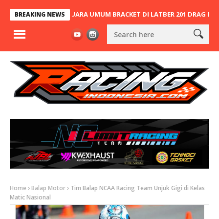
PODIUM, JOPAN JUARA UMUM BRACKET DI LATBER 201 DRAG BIKE PA
BREAKING NEWS
Home
Balap Motor
Tim Balap NCAA Racing Team Unjuk Gigi di Kelas
Matic Nasional