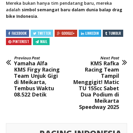
Mereka bukan hanya tim pendatang baru, mereka
adalah
simbol semangat baru dalam dunia balap drag
bike Indonesia
.
FACEBOOK
TWITTER
GOOGLE+
LINKEDIN
TUMBLR
PINTEREST
MAIL
Previous Post
Next Post
Yamaha Alfa
KMS Rafka
KMS Firgy Racing
Racing Team
Team Unjuk Gigi
Tampil
di Meikarta,
Menggigit! Matic
Tembus Waktu
TU 155cc Sabet
08.522 Detik
Dua Podium di
Meikarta
Speedway 2025