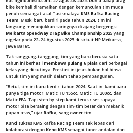
RacingIndonesia.com- 27 Agustus 2025. Dunia balap drag
bike kembali diramaikan dengan kemunculan tim muda
penuh semangat asal Tasikmalaya
KMS
Rafka Racing
Team
. Meski baru berdiri pada tahun 2024, tim ini
langsung menunjukkan taringnya di ajang bergengsi
Meikarta Speedway Drag Bike Championship 2025
yang
digelar pada 22–24 Agustus 2025 di sirkuit NP Meikarta,
Jawa Barat.
Tak tanggung-tanggung, tim yang baru berusia satu
tahun ini berhasil
membawa pulang 6 piala
dari berbagai
kelas yang diikutinya. Prestasi ini jelas bukan hal biasa
untuk tim yang masih dalam tahap pembangunan.
“Betul, tim ini baru berdiri tahun 2024. Saat ini kami baru
punya tiga motor: Matic TU 155cc, Matic TU 200cc, dan
Matic FFA. Tapi step by step kami terus riset supaya
motor bisa bersaing dengan tim-tim besar dan mekanik
papan atas,” ujar
Rafka
, sang owner tim.
Kunci sukses KMS Rafka Racing Team tak lepas dari
kolaborasi dengan
Keno KMS
sebagai tuner andalan dan