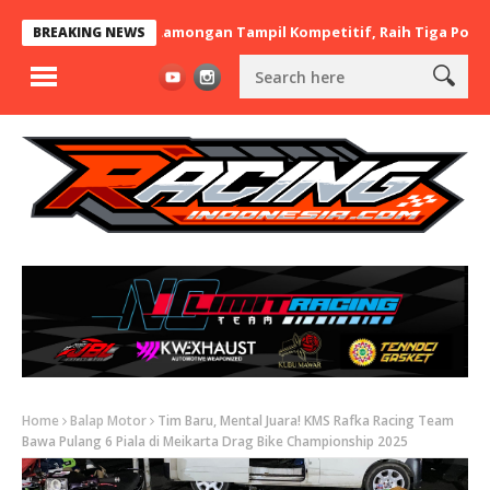
 x BaraBere Asal Lamongan Tampil Kompetitif, Raih Tiga Podium d
BREAKING NEWS
Home
Balap Motor
Tim Baru, Mental Juara! KMS Rafka Racing Team
Bawa Pulang 6 Piala di Meikarta Drag Bike Championship 2025