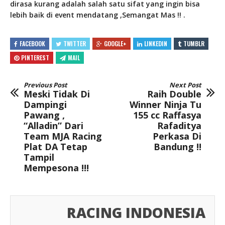
dirasa kurang adalah salah satu sifat yang ingin bisa
lebih baik di event mendatang ,Semangat Mas !! .
FACEBOOK
TWITTER
GOOGLE+
LINKEDIN
TUMBLR
PINTEREST
MAIL
Previous Post
Next Post
Meski Tidak Di
Raih Double
Dampingi
Winner Ninja Tu
Pawang ,
155 cc Raffasya
“Alladin” Dari
Rafaditya
Team MJA Racing
Perkasa Di
Plat DA Tetap
Bandung !!
Tampil
Mempesona !!!
RACING INDONESIA