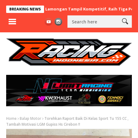
 x BaraBere Asal Lamongan Tampil Kompetitif, Raih Tiga Podium d
BREAKING NEWS
Home
Balap Motor
Torehkan Raport Baik Di Kelas Sport Tu 155 CC ,
Tambah Motivasi LGM Gupiss Hs Cirebon !!