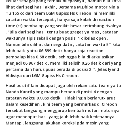
keluar sebagai yang terbaik dilepasnya , namun bila kota
lihat dari segi hasil akhir , Bersama M.Dhiba motor Ninja
Tu 155 cc dari team LGM Gupiss Hs Cirebon ini memiliki
catatan waktu tercepat , hanya saja kalah di reaction
time (rt) pembalap yang sedikit besar ketimbang rivalnya
. “Bila dari segi hasil tentu buat greget ya mas , catatan
waktunya tipis sekali dengan posisi 1 dikelas open .
Namun bila dilihat dari segi data , catatan waktu ET kita
lebih baik
yaitu 06.899 detik hanya saja reaction
pembalap kita 0.68 detik , sehingga bila di arkulasikan
menjadi 06.967 detik , memiliki selisih 0.26 detik dari yang
pertama dan harus puas berada di posisi 2 “. Jelas Iyand
Aldistya dari LGM Gupiss Hs Cirebon .
Hasil positif lain didapat juga oleh rekan satu team yaitu
Nanda Kancil yang mampu berada di posisi 4 dengan
catatan waktu 07.069 detik . Tidak ingin berlarut-larut
dalam kesedihan , kini team yang bermarkas di Cirebon
tersebut langsung menggarap kembali motor-motornya
agar mendapat hasil yang jauh lebih baik kedepannya .
Mantap , langsung lakukan koreksi pda mesin yang