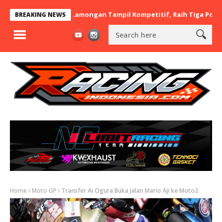
x BaraBere Asal Lamongan Tampil Kompetitif, Raih Tiga Podium di
BREAKING NEWS
Home
Moto GP
Transfer Ai Ogura Buka Jalan Mario Aji ke Moto2