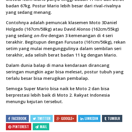
badan 67kg. Postur Mario lebih besar dari rival-rivalnya
yang sedang menang.
Contohnya adalah pemuncak klasemen Moto 3Daniel
Holgado (167cm/58kg) atau David Alonso (162cm/55kg)
yang sedang
on-fire
dengan 3 kemenangan di 4 seri
terakhir. Begitupun dengan Furusato (161cm/56kg), rekan
setim yang mulai mengunggulinya dalam sembilan seri
terakhir, ada selisih berat badan 11 kg dengan Mario.
Dalam dunia balap di mana kendaraan dirancang
seringan mungkin agar bisa melesat, postur tubuh yang
terlalu besar bisa merugikan pembalap.
Semoga Super Mario bisa naik ke Moto 2 dan bisa
berprestasi lebih baik di Moto 2. Rakyat Indonesia
menungu kejutan tersebut.
FACEBOOK
TWITTER
GOOGLE+
LINKEDIN
TUMBLR
PINTEREST
MAIL