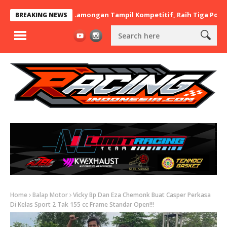
x BaraBere Asal Lamongan Tampil Kompetitif, Raih Tiga Podium di
BREAKING NEWS
Home
Balap Motor
Vicky Bp Dan Eza Chemonk Buat Casper Perkasa
Di Kelas Sport 2 Tak 155 cc Frame Standar Open!!!