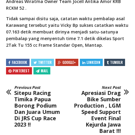
Andreas Wiratma Owner Team Jocell Antika Amor KRB
RCKM 52 .
Tidak sampai disitu saja, catatan waktu pembalap asal
Karawang tersebut yaitu Vicky Bp sukses catatkan waktu
07.163 detik membuat dirinya menjadi satu-satunya
pembalap yang menyentuh time 7.1 detik dikelas Sport
2Tak Tu 155 cc Frame Standar Open, Mantap.
FACEBOOK
TWITTER
GOOGLE+
LINKEDIN
TUMBLR
PINTEREST
MAIL
Previous Post
Next Post
Sitepu Racing
Apresiasi Drag
Timika Papua
Bike Sumber
Borong Podium
Production , LGM
Dan Juara Umum
Speed Support
Di JRS Cup Race
Event Final
2023 !!
Kejurda Jawa
Barat !!!