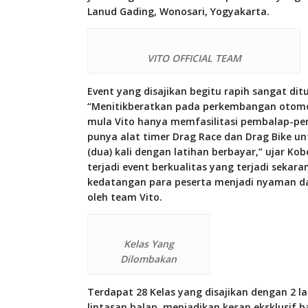
Lanud Gading, Wonosari, Yogyakarta.
VITO OFFICIAL TEAM
Event yang disajikan begitu rapih sangat dit
“Menitikberatkan pada perkembangan otomot
mula Vito hanya memfasilitasi pembalap-pe
punya alat timer Drag Race dan Drag Bike un
(dua) kali dengan latihan berbayar,” ujar Ko
terjadi event berkualitas yang terjadi sekar
kedatangan para peserta menjadi nyaman dan
oleh team Vito.
Kelas Yang
Dilombakan
Terdapat 28 Kelas yang disajikan dengan 2 l
lintasan balap, menjadikan kesan eksklusif ba