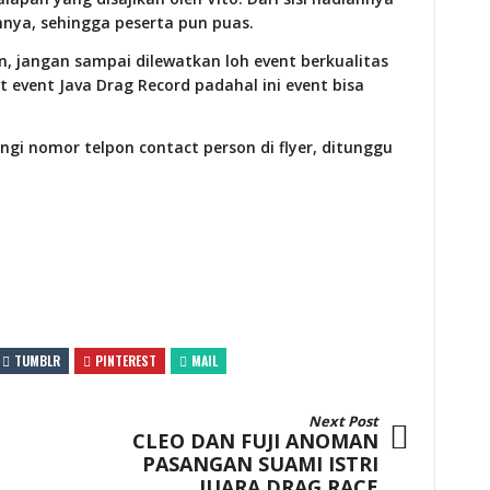
nnya, sehingga peserta pun puas.
, jangan sampai dilewatkan loh event berkualitas
t event Java Drag Record padahal ini event bisa
gi nomor telpon contact person di flyer, ditunggu
TUMBLR
PINTEREST
MAIL
Next Post
CLEO DAN FUJI ANOMAN
PASANGAN SUAMI ISTRI
JUARA DRAG RACE