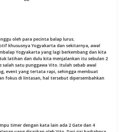
unggu oleh para pecinta balap lurus.
if khususnya Yogyakarta dan sekitarnya, awal
mbalap Yogyakarta yang lagi berkembang dan kita
tuk latihan dan dulu kita menjalankan itu sebulan 2
be salah satu punggawa Vito. Itulah sebab awal
ang, event yang tertata rapi, sehingga membuat
 fokus di lintasan, hal tersebut dipersembahkan
ampu timer dengan kata lain ada 2 Gate dan 4
lapan yang disajikan oleh Vito. Dari sisi hadiahnya