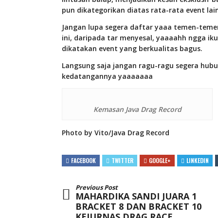
pun dikategorikan diatas rata-rata event lai
Jangan lupa segera daftar yaaa temen-temen
ini, daripada tar menyesal, yaaaahh ngga iku
dikatakan event yang berkualitas bagus.
Langsung saja jangan ragu-ragu segera hubun
kedatangannya yaaaaaaa
Kemasan Java Drag Record
Photo by Vito/Java Drag Record
FACEBOOK
TWITTER
GOOGLE+
LINKEDIN
Previous Post
MAHARDIKA SANDI JUARA 1
BRACKET 8 DAN BRACKET 10
KEJURNAS DRAG RACE