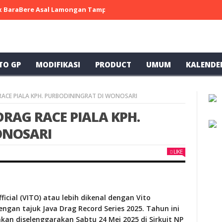
 x BaraBere Asal Lamongan Tampil Kompetitif, Raih Tiga Podium di
TO GP
MODIFIKASI
PRODUCT
UMUM
KALENDE
RACE PIALA KPH. PURBODININGRAT DI WONOSARI
DRAG RACE PIALA KPH.
ONOSARI
LIKE
ficial (VITO) atau lebih dikenal dengan Vito
ngan tajuk Java Drag Record Series 2025. Tahun ini
an diselenggarakan Sabtu 24 Mei 2025 di Sirkuit NP