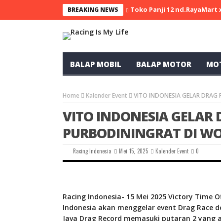
Toko Panji 12 nd.RayaMart
BREAKING NEWS
BALAP MOBIL
BALAP MOTOR
MO
Home
Kalender Event
VITO INDONESIA GELAR DRAG 
VITO INDONESIA GELAR 
PURBODININGRAT DI W
Racing Indonesia
Mei 15, 2025
Kalender Event
0
Racing Indonesia- 15 Mei 2025 Victory Time Of
Indonesia akan menggelar event Drag Race de
Java Drag Record memasuki putaran 2 yang ak