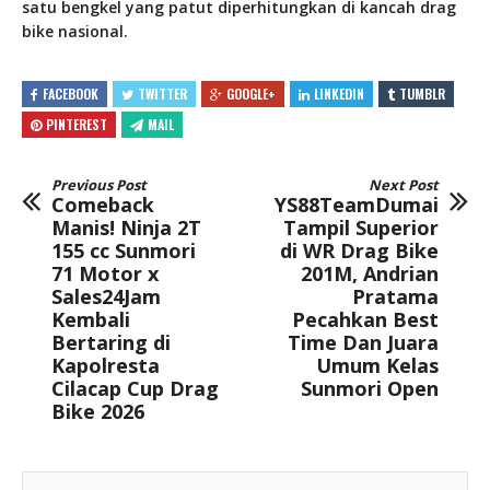
satu bengkel yang patut diperhitungkan di kancah drag
bike nasional.
FACEBOOK
TWITTER
GOOGLE+
LINKEDIN
TUMBLR
PINTEREST
MAIL
Previous Post
Next Post
Comeback
YS88TeamDumai
Manis! Ninja 2T
Tampil Superior
155 cc Sunmori
di WR Drag Bike
71 Motor x
201M, Andrian
Sales24Jam
Pratama
Kembali
Pecahkan Best
Bertaring di
Time Dan Juara
Kapolresta
Umum Kelas
Cilacap Cup Drag
Sunmori Open
Bike 2026