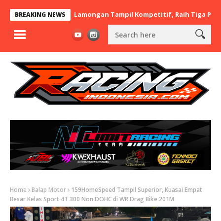
 x BaraBere Asal Lamongan Tampil Kompetitif, Raih Tiga Podium d
BREAKING NEWS
Home
Balap Motor
159HomeSpeed Tampil Superior, Kuasai Empat
Besar Kelas Sport 4T 300 Non DOHC di WR Drag Bike 201M